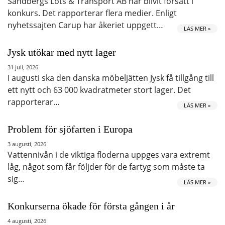
Sandbergs Lots & Transport AB har blivit försatt i
konkurs. Det rapporterar flera medier. Enligt
nyhetssajten Carup har åkeriet uppgett…
LÄS MER »
Jysk utökar med nytt lager
31 juli, 2026
I augusti ska den danska möbeljätten Jysk få tillgång till
ett nytt och 63 000 kvadratmeter stort lager. Det
rapporterar…
LÄS MER »
Problem för sjöfarten i Europa
3 augusti, 2026
Vattennivån i de viktiga floderna uppges vara extremt
låg, något som får följder för de fartyg som måste ta
sig…
LÄS MER »
Konkurserna ökade för första gången i år
4 augusti, 2026