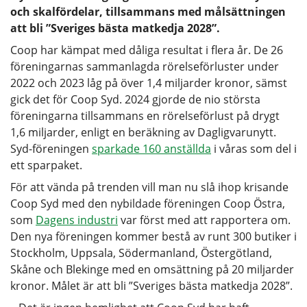
och skalfördelar, tillsammans med målsättningen
att bli ”Sveriges bästa matkedja 2028”.
Coop har kämpat med dåliga resultat i flera år. De 26
föreningarnas sammanlagda rörelseförluster under
2022 och 2023 låg på över 1,4 miljarder kronor, sämst
gick det för Coop Syd. 2024 gjorde de nio största
föreningarna tillsammans en rörelseförlust på drygt
1,6 miljarder, enligt en beräkning av Dagligvarunytt.
Syd-föreningen
sparkade 160 anställda
i våras som del i
ett sparpaket.
För att vända på trenden vill man nu slå ihop krisande
Coop Syd med den nybildade föreningen Coop Östra,
som
Dagens industri
var först med att rapportera om.
Den nya föreningen kommer bestå av runt 300 butiker i
Stockholm, Uppsala, Södermanland, Östergötland,
Skåne och Blekinge med en omsättning på 20 miljarder
kronor. Målet är att bli ”Sveriges bästa matkedja 2028”.