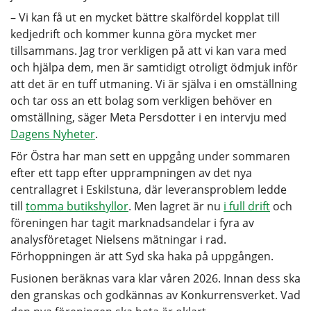
– Vi kan få ut en mycket bättre skalfördel kopplat till
kedjedrift och kommer kunna göra mycket mer
tillsammans. Jag tror verkligen på att vi kan vara med
och hjälpa dem, men är samtidigt otroligt ödmjuk inför
att det är en tuff utmaning. Vi är själva i en omställning
och tar oss an ett bolag som verkligen behöver en
omställning, säger Meta Persdotter i en intervju med
Dagens Nyheter
.
För Östra har man sett en uppgång under sommaren
efter ett tapp efter upprampningen av det nya
centrallagret i Eskilstuna, där leveransproblem ledde
till
tomma butikshyllor
. Men lagret är nu
i full drift
och
föreningen har tagit marknadsandelar i fyra av
analysföretaget Nielsens mätningar i rad.
Förhoppningen är att Syd ska haka på uppgången.
Fusionen beräknas vara klar våren 2026. Innan dess ska
den granskas och godkännas av Konkurrensverket. Vad