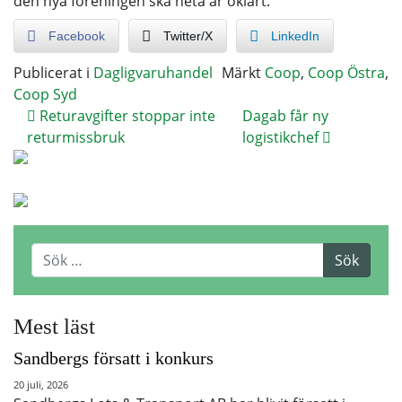
den nya föreningen ska heta är oklart.
Facebook
Twitter/X
LinkedIn
Publicerat i
Dagligvaruhandel
Märkt
Coop
,
Coop Östra
,
Coop Syd
Returavgifter stoppar inte
Dagab får ny
returmissbruk
logistikchef
Mest läst
Sandbergs försatt i konkurs
20 juli, 2026