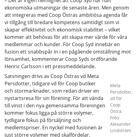
– Det är ingen hemlighet att Coop Syd har haft
ekonomiska utmaningar de senaste åren. Men genom
att integreras med Coop Östras ambitiösa agenda får
vi tillgång till bredare kompetens samtidigt som vi
skapar effektivitet och ekonomisk stabilitet – vilket
kommer att behövas för att skapa mer värde för våra
medlemmar och kunder. För Coop Syd innebär en
fusion ett snabbspår in i en pågående omställning mot
lönsamhet, kommenterar Coop Syds ordförande
Henric Carlsson i ett pressmeddelande.
Satsningen drivs av Coop Östras vd Meta
Persdotter, tidigare vd för Coop butiker
Meta
och stormarknader, som redan driver en
Persdotter,
nystartsresa för sin förening. För att vända
vd för
Coop
till vinst i den nya gemensamma föreningen
Östra.
kommer fokus ligga på större volymer,
Foto:
tydligare fokus på försäljning och
Alexander
medlemspriser. En nyckel med fusionen är
Lindström
just större volymer med skalfördelar.