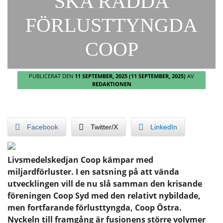
SKA RÄDDA
FÖRLUSTTYNGDA
COOP
PUBLICERAT DEN
11 SEPTEMBER, 2025
(11 SEPTEMBER, 2025)
AV
REDAKTIONEN
Facebook
Twitter/X
LinkedIn
Livsmedelskedjan Coop kämpar med
miljardförluster. I en satsning på att vända
utvecklingen vill de nu slå samman den krisande
föreningen Coop Syd med den relativt nybildade,
men fortfarande förlusttyngda, Coop Östra.
Nyckeln till framgång är fusionens större volymer