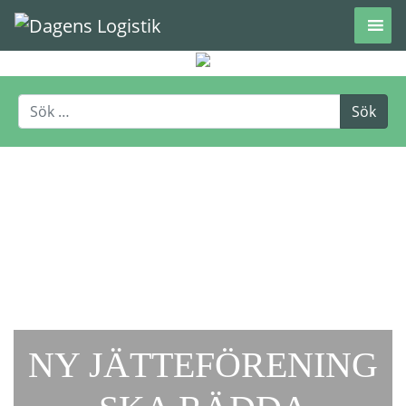
Hoppa till innehåll
NY JÄTTEFÖRENING