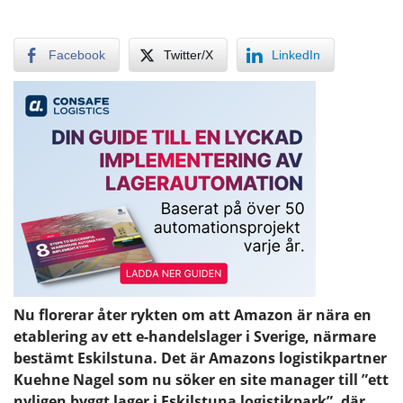
Facebook
Twitter/X
LinkedIn
Nu florerar åter rykten om att Amazon är nära en
etablering av ett e-handelslager i Sverige, närmare
bestämt Eskilstuna. Det är Amazons logistikpartner
Kuehne Nagel som nu söker en site manager till ”ett
nyligen byggt lager i Eskilstuna logistikpark”, där