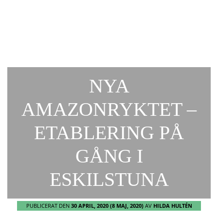
NYA
AMAZONRYKTET –
ETABLERING PÅ
GÅNG I
ESKILSTUNA
PUBLICERAT DEN
30 APRIL, 2020
(8 MAJ, 2020)
AV
HILDA HULTÉN