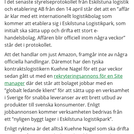
I det senaste styrelseprotokollet från Eskilstuna logistik
och etablering AB från den 14 april står det att en ”affär
är klar med ett internationellt logistikbolag som
kommer att etablera sig i Eskilstuna Logistikpark, som
initialt ska sätta upp och drifta ett stort e-
handelsbolag. Affären blir officiell inom några veckor”
står det i protokollet.
Att det handlar om just Amazon, framgår inte av några
officiella handlingar. Däremot har den tyska
kontraktslogistikern Kuehne Nagel för ett par veckor
sedan gått ut med en
rekryteringsannons för en Site
manager
där det står att bolaget jobbar med en
”globalt ledande klient” för att sätta upp en verksamhet
i Sverige för snabba leveranser av ett brett utbud av
produkter till svenska konsumenter. Enligt
jobbannonsen kommer verksamheten bedrivas från
ett ”nyligen byggt lager i Eskilstuna logistikpark”.
Enligt ryktena är det alltså Kuehne Nagel som ska drifta