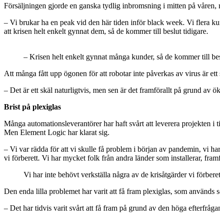
Försäljningen gjorde en ganska tydlig inbromsning i mitten på våren,
– Vi brukar ha en peak vid den här tiden inför black week. Vi flera ku
att krisen helt enkelt gynnat dem, så de kommer till beslut tidigare.
– Krisen helt enkelt gynnat många kunder, så de kommer till be
Att många fått upp ögonen för att robotar inte påverkas av virus är ett 
– Det är ett skäl naturligtvis, men sen är det framförallt på grund av
Brist på plexiglas
Många automationsleverantörer har haft svårt att leverera projekten i tid
Men Element Logic har klarat sig.
– Vi var rädda för att vi skulle få problem i början av pandemin, vi har
vi förberett. Vi har mycket folk från andra länder som installerar, fram
Vi har inte behövt verkställa några av de krisåtgärder vi förberet
Den enda lilla problemet har varit att få fram plexiglas, som används
– Det har tidvis varit svårt att få fram på grund av den höga efterfråga