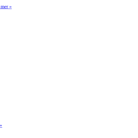
 mer »
»