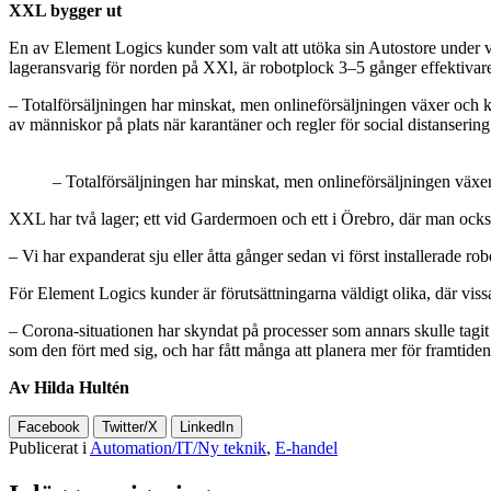
XXL bygger ut
En av Element Logics kunder som valt att utöka sin Autostore under v
lageransvarig för norden på XXl, är robotplock 3–5 gånger effektivar
– Totalförsäljningen har minskat, men onlineförsäljningen växer och ko
av människor på plats när karantäner och regler för social distanseri
– Totalförsäljningen har minskat, men onlineförsäljningen växe
XXL har två lager; ett vid Gardermoen och ett i Örebro, där man också 
– Vi har expanderat sju eller åtta gånger sedan vi först installerade ro
För Element Logics kunder är förutsättningarna väldigt olika, där viss
– Corona-situationen har skyndat på processer som annars skulle tagi
som den fört med sig, och har fått många att planera mer för framtid
Av Hilda Hultén
Facebook
Twitter/X
LinkedIn
Publicerat i
Automation/IT/Ny teknik
,
E-handel