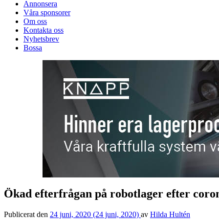
Annonsera
Våra sponsorer
Om oss
Kontakta oss
Nyhetsbrev
Bossa
Ökad efterfrågan på robotlager efter coro
Publicerat den
24 juni, 2020
(24 juni, 2020)
av
Hilda Hultén