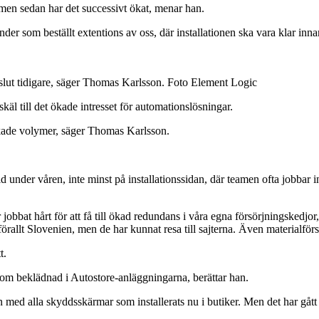
 men sedan har det successivt ökat, menar han.
nder som beställt extentions av oss, där installationen ska vara klar i
slut tidigare, säger Thomas Karlsson. Foto Element Logic
skäl till det ökade intresset för automationslösningar.
 ökade volymer, säger Thomas Karlsson.
 under våren, inte minst på installationssidan, där teamen ofta jobbar inte
 jobbat hårt för att få till ökad redundans i våra egna försörjningskedjo
förallt Slovenien, men de har kunnat resa till sajterna. Även materialför
t.
 som beklädnad i Autostore-anläggningarna, berättar han.
n med alla skyddsskärmar som installerats nu i butiker. Men det har gått at