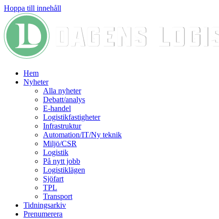
Hoppa till innehåll
Hem
Nyheter
Alla nyheter
Debatt/analys
E-handel
Logistikfastigheter
Infrastruktur
Automation/IT/Ny teknik
Miljö/CSR
Logistik
På nytt jobb
Logistiklägen
Sjöfart
TPL
Transport
Tidningsarkiv
Prenumerera