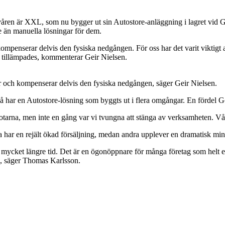
åren är XXL, som nu bygger ut sin Autostore-anläggning i lagret vid G
e än manuella lösningar för dem.
mpenserar delvis den fysiska nedgången. För oss har det varit viktigt a
ng tillämpades, kommenterar Geir Nielsen.
r och kompenserar delvis den fysiska nedgången, säger Geir Nielsen.
har en Autostore-lösning som byggts ut i flera omgångar. En fördel Geir
botarna, men inte en gång var vi tvungna att stänga av verksamheten. Vårt l
a har en rejält ökad försäljning, medan andra upplever en dramatisk min
t mycket längre tid. Det är en ögonöppnare för många företag som helt 
en, säger Thomas Karlsson.