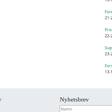
For
21-
Pro
22-
Sup
23-
For
13-
y
Nyhetsbrev