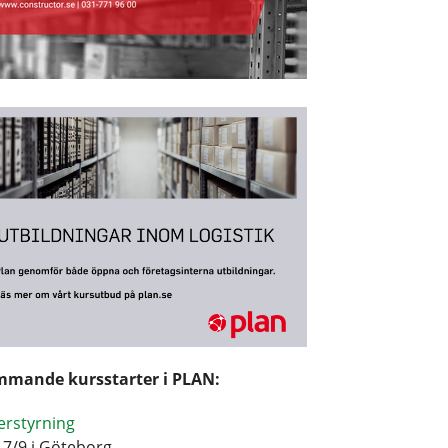
mande kursstarter i PLAN:
erstyrning
17/9 i Göteborg