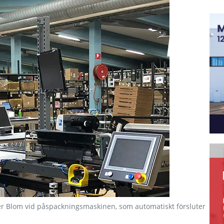
er Blom vid påspackningsmaskinen, som automatiskt försluter