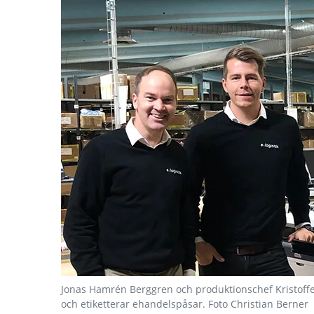
Jonas Hamrén Berggren och produktionschef Kristoff
och etiketterar ehandelspåsar. Foto Christian Berner