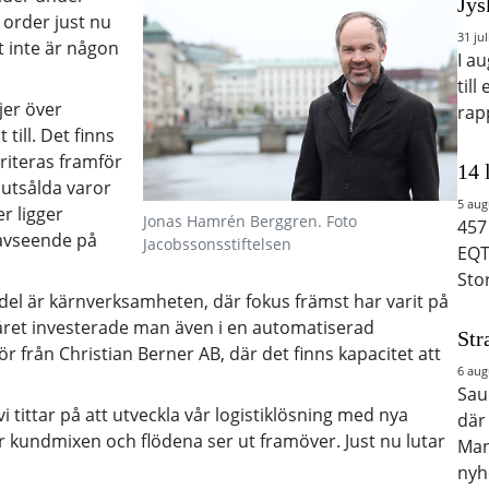
Jys
 order just nu
31 jul
 inte är någon
I a
till
jer över
rap
ill. Det finns
riteras framför
14 
slutsålda varor
5 aug
er ligger
Jonas Hamrén Berggren. Foto
457
avseende på
Jacobssonsstiftelsen
EQT
Sto
andel är kärnverksamheten, där fokus främst har varit på
året investerade man även i en automatiserad
Str
från Christian Berner AB, där det finns kapacitet att
6 aug
Saud
i tittar på att utveckla vår logistiklösning med nya
där
r kundmixen och flödena ser ut framöver. Just nu lutar
Man
nyh