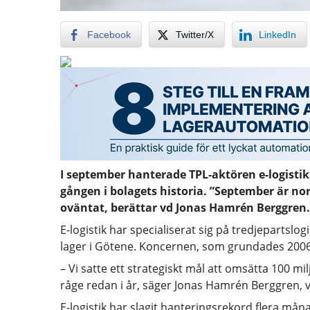
Facebook
Twitter/X
LinkedIn
I september hanterade TPL-aktören e-logistik
gången i bolagets historia. ”September är no
oväntat, berättar vd Jonas Hamrén Berggren.
E-logistik har specialiserat sig på tredjepartslo
lager i Götene. Koncernen, som grundades 2006,
– Vi satte ett strategiskt mål att omsätta 100 mi
råge redan i år, säger Jonas Hamrén Berggren, vd
E-logistik har slagit hanteringsrekord flera må