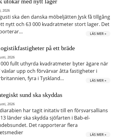
k utökar med nytt lager
i, 2026
ugusti ska den danska möbeljätten Jysk få tillgång
 ett nytt och 63 000 kvadratmeter stort lager. Det
porterar…
LÄS MER »
logistikfastigheter på ett bräde
usti, 2026
 000 fullt uthyrda kvadratmeter byter ägare när
 växlar upp och förvärvar åtta fastigheter i
rbritannien, fyra i Tyskland…
LÄS MER »
ategiskt sund ska skyddas
usti, 2026
iarabien har tagit initativ till en försvarsallians
 13 länder ska skydda sjöfarten i Bab-el-
debsundet. Det rapporterar flera
etsmedier
LÄS MER »