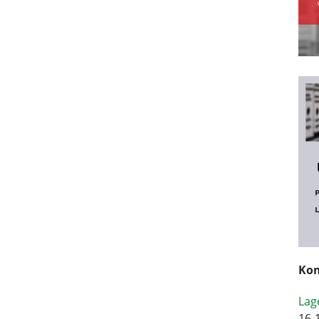
Kom
Lag
16-