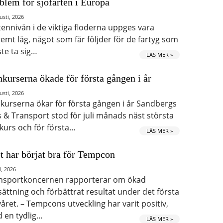
blem för sjöfarten i Europa
usti, 2026
tennivån i de viktiga floderna uppges vara
remt låg, något som får följder för de fartyg som
te ta sig…
LÄS MER »
kurserna ökade för första gången i år
usti, 2026
kurserna ökar för första gången i år Sandbergs
s & Transport stod för juli månads näst största
kurs och för första…
LÄS MER »
t har börjat bra för Tempcon
i, 2026
nsportkoncernen rapporterar om ökad
ättning och förbättrat resultat under det första
våret. – Tempcons utveckling har varit positiv,
 en tydlig…
LÄS MER »