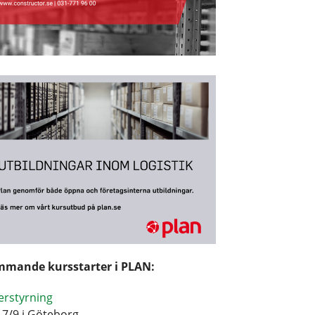
mande kursstarter i PLAN:
erstyrning
17/9 i Göteborg