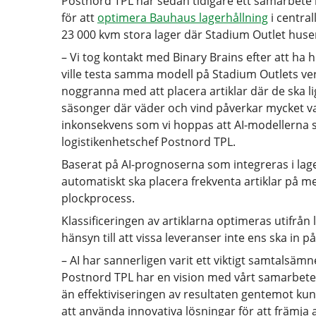
Postnord TPL har sedan tidigare ett samarbete 
för att
optimera Bauhaus lagerhållning
i centra
23 000 kvm stora lager där Stadium Outlet huser
– Vi tog kontakt med Binary Brains efter att h
ville testa samma modell på Stadium Outlets ver
noggranna med att placera artiklar där de ska li
säsonger där väder och vind påverkar mycket va
inkonsekvens som vi hoppas att AI-modellerna 
logistikenhetschef Postnord TPL.
Baserat på AI-prognoserna som integreras i la
automatiskt ska placera frekventa artiklar på mer 
plockprocess.
Klassificeringen av artiklarna optimeras utifrån 
hänsyn till att vissa leveranser inte ens ska in på 
– AI har sannerligen varit ett viktigt samtalsämn
Postnord TPL har en vision med vårt samarbete 
än effektiviseringen av resultaten gentemot kun
att använda innovativa lösningar för att främja a