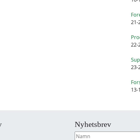
For
21-
Pro
22-
Sup
23-
For
13-
y
Nyhetsbrev