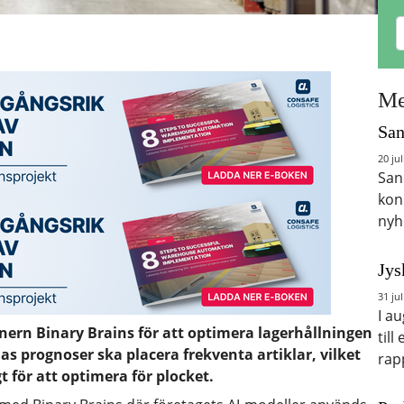
Me
San
20 jul
San
kon
nyh
Jys
31 jul
I a
ern Binary Brains för att optimera lagerhållningen
till
s prognoser ska placera frekventa artiklar, vilket
rap
t för att optimera för plocket.