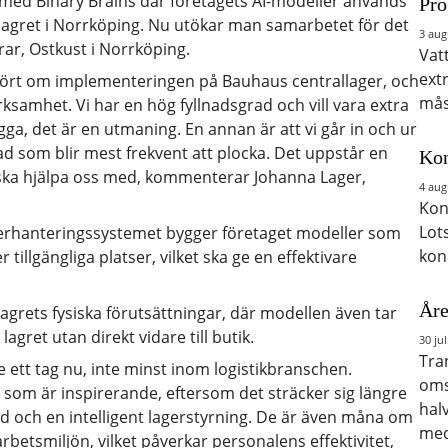
med Binary Brains där företagets AI-modeller används
Pro
llagret i Norrköping. Nu utökar man samarbetet för det
3 aug
ar, Ostkust i Norrköping.
Vat
ext
a hört om implementeringen på Bauhaus centrallager, och
mås
ksamhet. Vi har en hög fyllnadsgrad och vill vara extra
gga, det är en utmaning. En annan är att vi går in och ur
d som blir mest frekvent att plocka. Det uppstår en
Kon
ska hjälpa oss med, kommenterar Johanna Lager,
4 aug
Kon
Lot
gerhanteringssystemet bygger företaget modeller som
kon
tillgängliga platser, vilket ska ge en effektivare
Åre
lagrets fysiska förutsättningar, där modellen även tar
lagret utan direkt vidare till butik.
30 jul
Tra
e ett tag nu, inte minst inom logistikbranschen.
oms
som är inspirerande, eftersom det sträcker sig längre
hal
d och en intelligent lagerstyrning. De är även måna om
med
rbetsmiljön, vilket påverkar personalens effektivitet,