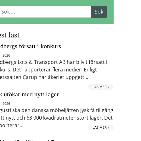
st läst
dbergs försatt i konkurs
i, 2026
dbergs Lots & Transport AB har blivit försatt i
kurs. Det rapporterar flera medier. Enligt
etssajten Carup har åkeriet uppgett…
LÄS MER »
k utökar med nytt lager
i, 2026
ugusti ska den danska möbeljätten Jysk få tillgång
 ett nytt och 63 000 kvadratmeter stort lager. Det
porterar…
LÄS MER »