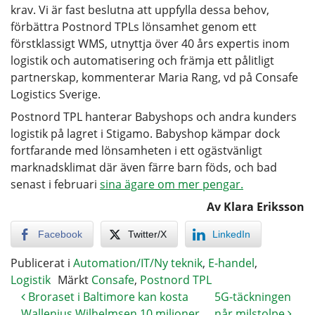
krav. Vi är fast beslutna att uppfylla dessa behov,
förbättra Postnord TPLs lönsamhet genom ett
förstklassigt WMS, utnyttja över 40 års expertis inom
logistik och automatisering och främja ett pålitligt
partnerskap, kommenterar Maria Rang, vd på Consafe
Logistics Sverige.
Postnord TPL hanterar Babyshops och andra kunders
logistik på lagret i Stigamo. Babyshop kämpar dock
fortfarande med lönsamheten i ett ogästvänligt
marknadsklimat där även färre barn föds, och bad
senast i februari
sina ägare om mer pengar.
Av Klara Eriksson
Facebook
Twitter/X
LinkedIn
Publicerat i
Automation/IT/Ny teknik
,
E-handel
,
Logistik
Märkt
Consafe
,
Postnord TPL
Broraset i Baltimore kan kosta
5G-täckningen
Wallenius Wilhelmsen 10 miljoner
når milstolpe