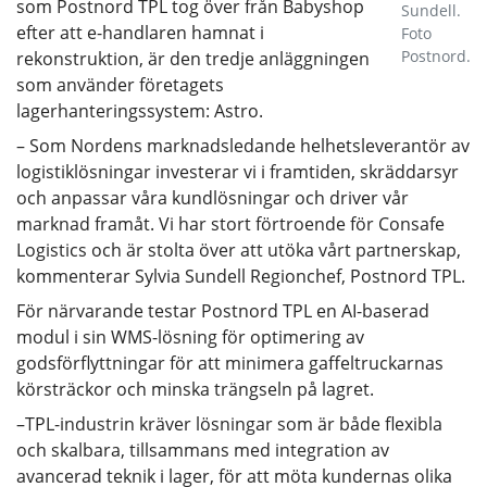
som Postnord TPL tog över från Babyshop
Sundell.
efter att e-handlaren hamnat i
Foto
Postnord.
rekonstruktion, är den tredje anläggningen
som använder företagets
lagerhanteringssystem: Astro.
– Som Nordens marknadsledande helhetsleverantör av
logistiklösningar investerar vi i framtiden, skräddarsyr
och anpassar våra kundlösningar och driver vår
marknad framåt. Vi har stort förtroende för Consafe
Logistics och är stolta över att utöka vårt partnerskap,
kommenterar Sylvia Sundell Regionchef, Postnord TPL.
För närvarande testar Postnord TPL en AI-baserad
modul i sin WMS-lösning för optimering av
godsförflyttningar för att minimera gaffeltruckarnas
körsträckor och minska trängseln på lagret.
–TPL-industrin kräver lösningar som är både flexibla
och skalbara, tillsammans med integration av
avancerad teknik i lager, för att möta kundernas olika