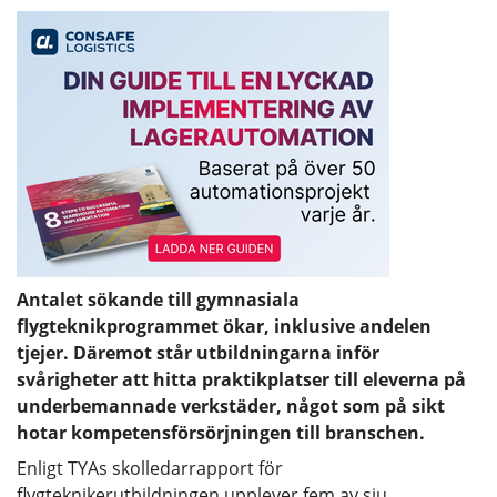
Antalet sökande till gymnasiala
flygteknikprogrammet ökar, inklusive andelen
tjejer. Däremot står utbildningarna inför
svårigheter att hitta praktikplatser till eleverna på
underbemannade verkstäder, något som på sikt
hotar kompetensförsörjningen till branschen.
Enligt TYAs skolledarrapport för
flygteknikerutbildningen upplever fem av sju