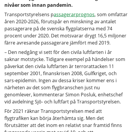
nivåer som innan pandemin.
Transportstyrelsens p
assagerarprognos
, som omfattar
åren 2020-2026, förutspår en minskning av antalet
passagerare på de svenska flygplatserna med 74
procent under 2020. Det motsvarar drygt 16,5 miljoner
färre avresande passagerare jämfört med 2019.
– Den nedgång vi sett för den civila luftfarten i år
saknar motstycke. Tidigare exempel på händelser som
påverkat den civila luftfarten är terrorattacken 11
september 2001, finanskrisen 2008, Gulfkriget, och
sars-epidemin. Ingen av dessa kriser kommer ens i
närheten av det som flygbranschen just nu
genomlever, kommenterar Simon Posluk, enhetschef
vid avdelning Sjö- och luftfart på Transportstyrelsen.
För 2021 räknar Transportstyrelsen med att
flygtrafiken kan börja återhämta sig. Men det
förutsätter att det inom en relativt snar framtid finns