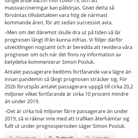
fungerande vaccin mot covid-19, och att
massvaccineringar kan påbörjas. Givet detta så
förväntas tillväxttakten vara hög de närmast
kommande åren, för att sedan successivt avta.
–Men om det däremot skulle dra ut på tiden så lär
prognosen långt ifrån kunna infrias. Vi följer därför
utvecklingen nogsamt och är beredda att revidera våra
prognoser om och när det finns ny information av
betydelse kommenterar Simon Posluk.
Antalet passagerare bedöms fortfarande vara lägre än
innan pandemin så långt prognosen sträcker sig. För
2026 förutspås antalet passagerare uppgå till cirka 20,2
miljoner vilket fortfarande är cirka 10 procent mindre
än under 2019.
–Det är cirka två miljoner färre passagerare än under
2019, så vi räknar inte med att trafiken återhämtar sig
fullt ut under prognosperioden säger Simon Posluk.