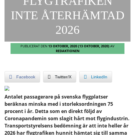
FLYGTRAFIKEN
INTE ÅTERHÄMTAD
2026
PUBLICERAT DEN
13 OKTOBER, 2020
(13 OKTOBER, 2020)
AV
REDAKTIONEN
Facebook
Twitter/X
LinkedIn
Antalet passagerare på svenska flygplatser
beräknas minska med i storleksordningen 75
procent i år. Detta som en direkt följd av
Coronapandemin som slagit hårt mot flygindustrin.
Transportstyrelsens bedömning är att inte heller år
2026 har flygtrafiken hunnit hämtat sig till samma