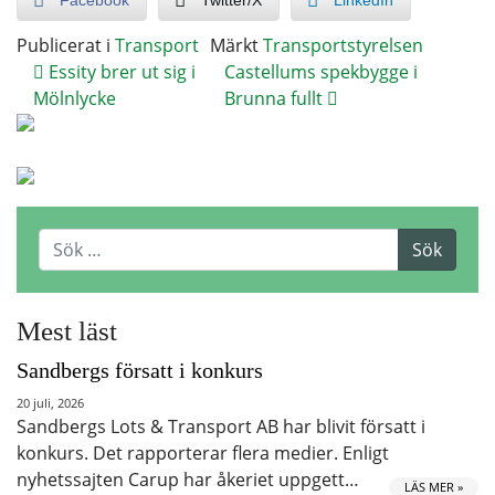
Facebook
Twitter/X
LinkedIn
Publicerat i
Transport
Märkt
Transportstyrelsen
Essity brer ut sig i
Castellums spekbygge i
Mölnlycke
Brunna fullt
Mest läst
Sandbergs försatt i konkurs
20 juli, 2026
Sandbergs Lots & Transport AB har blivit försatt i
konkurs. Det rapporterar flera medier. Enligt
nyhetssajten Carup har åkeriet uppgett…
LÄS MER »