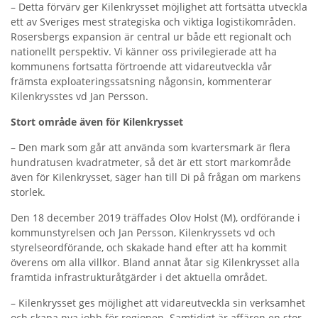
– Detta förvärv ger Kilenkrysset möjlighet att fortsätta utveckla
ett av Sveriges mest strategiska och viktiga logistikområden.
Rosersbergs expansion är central ur både ett regionalt och
nationellt perspektiv. Vi känner oss privilegierade att ha
kommunens fortsatta förtroende att vidareutveckla vår
främsta exploateringssatsning någonsin, kommenterar
Kilenkrysstes vd Jan Persson.
Stort område även för Kilenkrysset
– Den mark som går att använda som kvartersmark är flera
hundratusen kvadratmeter, så det är ett stort markområde
även för Kilenkrysset, säger han till Di på frågan om markens
storlek.
Den 18 december 2019 träffades Olov Holst (M), ordförande i
kommunstyrelsen och Jan Persson, Kilenkryssets vd och
styrelseordförande, och skakade hand efter att ha kommit
överens om alla villkor. Bland annat åtar sig Kilenkrysset alla
framtida infrastrukturåtgärder i det aktuella området.
– Kilenkrysset ges möjlighet att vidareutveckla sin verksamhet
och skapa nya jobb för regionen. Samtidigt är affären en stor