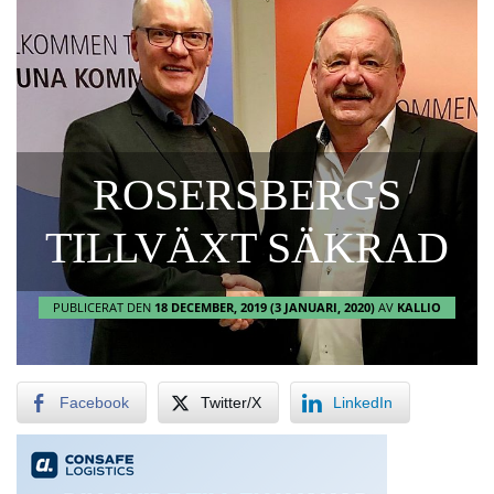
ROSERSBERGS
TILLVÄXT SÄKRAD
PUBLICERAT DEN
18 DECEMBER, 2019
(3 JANUARI, 2020)
AV
KALLIO
Facebook
Twitter/X
LinkedIn