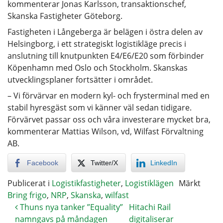
kommenterar Jonas Karlsson, transaktionschef,
Skanska Fastigheter Göteborg.
Fastigheten i Långeberga är belägen i östra delen av
Helsingborg, i ett strategiskt logistikläge precis i
anslutning till knutpunkten E4/E6/E20 som förbinder
Köpenhamn med Oslo och Stockholm. Skanskas
utvecklingsplaner fortsätter i området.
– Vi förvärvar en modern kyl- och frysterminal med en
stabil hyresgäst som vi känner väl sedan tidigare.
Förvärvet passar oss och våra investerare mycket bra,
kommenterar Mattias Wilson, vd, Wilfast Förvaltning
AB.
Facebook
Twitter/X
LinkedIn
Publicerat i
Logistikfastigheter
,
Logistiklägen
Märkt
Bring frigo
,
NRP
,
Skanska
,
wilfast
Thuns nya tanker ”Equality”
Hitachi Rail
namngavs på måndagen
digitaliserar