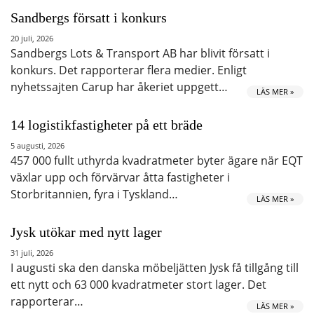
Sandbergs försatt i konkurs
20 juli, 2026
Sandbergs Lots & Transport AB har blivit försatt i
konkurs. Det rapporterar flera medier. Enligt
nyhetssajten Carup har åkeriet uppgett…
LÄS MER »
14 logistikfastigheter på ett bräde
5 augusti, 2026
457 000 fullt uthyrda kvadratmeter byter ägare när EQT
växlar upp och förvärvar åtta fastigheter i
Storbritannien, fyra i Tyskland…
LÄS MER »
Jysk utökar med nytt lager
31 juli, 2026
I augusti ska den danska möbeljätten Jysk få tillgång till
ett nytt och 63 000 kvadratmeter stort lager. Det
rapporterar…
LÄS MER »