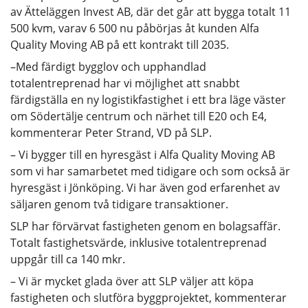
av Ätteläggen Invest AB, där det går att bygga totalt 11
500 kvm, varav 6 500 nu påbörjas åt kunden Alfa
Quality Moving AB på ett kontrakt till 2035.
–Med färdigt bygglov och upphandlad
totalentreprenad har vi möjlighet att snabbt
färdigställa en ny logistikfastighet i ett bra läge väster
om Södertälje centrum och närhet till E20 och E4,
kommenterar Peter Strand, VD på SLP.
– Vi bygger till en hyresgäst i Alfa Quality Moving AB
som vi har samarbetet med tidigare och som också är
hyresgäst i Jönköping. Vi har även god erfarenhet av
säljaren genom två tidigare transaktioner.
SLP har förvärvat fastigheten genom en bolagsaffär.
Totalt fastighetsvärde, inklusive totalentreprenad
uppgår till ca 140 mkr.
– Vi är mycket glada över att SLP väljer att köpa
fastigheten och slutföra bygg­projektet, kommenterar