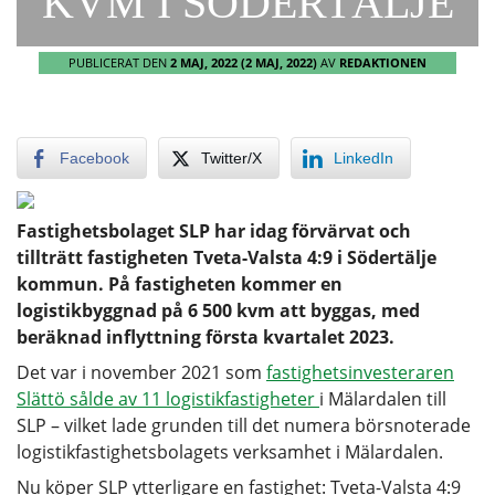
KVM I SÖDERTÄLJE
PUBLICERAT DEN
2 MAJ, 2022
(2 MAJ, 2022)
AV
REDAKTIONEN
Facebook
Twitter/X
LinkedIn
Fastighetsbolaget SLP har idag förvärvat och
tillträtt fastigheten Tveta-Valsta 4:9 i Södertälje
kommun. På fastigheten kommer en
logistikbyggnad på 6 500 kvm att byggas, med
beräknad inflyttning första kvartalet 2023.
Det var i november 2021 som
fastighetsinvesteraren
Slättö sålde av 11 logistikfastigheter
i Mälardalen till
SLP – vilket lade grunden till det numera börsnoterade
logistikfastighetsbolagets verksamhet i Mälardalen.
Nu köper SLP ytterligare en fastighet: Tveta-Valsta 4:9