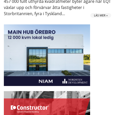
457 000 fullt uthyrda kvadratmeter byter ägare när EQT
växlar upp och förvärvar åtta fastigheter i
Storbritannien, fyra i Tyskland…
LÄS MER »