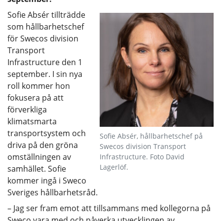
Sofie Absér tillträdde
som hållbarhetschef
för Swecos division
Transport
Infrastructure den 1
september. I sin nya
roll kommer hon
fokusera på att
förverkliga
klimatsmarta
transportsystem och
Sofie Absér, hållbarhetschef på
driva på den gröna
Swecos division Transport
omställningen av
Infrastructure. Foto David
Lagerlöf.
samhället. Sofie
kommer ingå i Sweco
Sveriges hållbarhetsråd.
– Jag ser fram emot att tillsammans med kollegorna på
Sweco vara med och påverka utvecklingen av