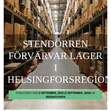
STENDÖRREN
FÖRVÄRVAR LAGER
I
HELSINGFORSREGIO
PUBLICERAT DEN
5 SEPTEMBER, 2024
(5 SEPTEMBER, 2024)
AV
REDAKTIONEN