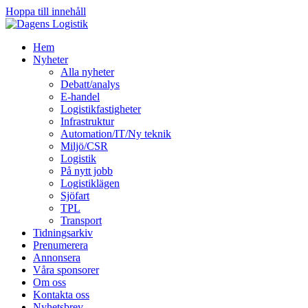
Hoppa till innehåll
Hem
Nyheter
Alla nyheter
Debatt/analys
E-handel
Logistikfastigheter
Infrastruktur
Automation/IT/Ny teknik
Miljö/CSR
Logistik
På nytt jobb
Logistiklägen
Sjöfart
TPL
Transport
Tidningsarkiv
Prenumerera
Annonsera
Våra sponsorer
Om oss
Kontakta oss
Nyhetsbrev