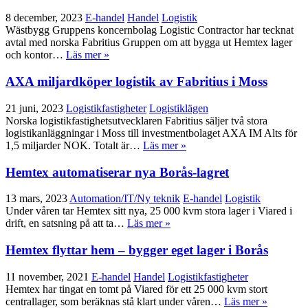
8 december, 2023
E-handel
Handel
Logistik
Wästbygg Gruppens koncernbolag Logistic Contractor har tecknat
avtal med norska Fabritius Gruppen om att bygga ut Hemtex lager
och kontor…
Läs mer »
AXA miljardköper logistik av Fabritius i Moss
21 juni, 2023
Logistikfastigheter
Logistiklägen
Norska logistikfastighetsutvecklaren Fabritius säljer två stora
logistikanläggningar i Moss till investmentbolaget AXA IM Alts för
1,5 miljarder NOK. Totalt är…
Läs mer »
Hemtex automatiserar nya Borås-lagret
13 mars, 2023
Automation/IT/Ny teknik
E-handel
Logistik
Under våren tar Hemtex sitt nya, 25 000 kvm stora lager i Viared i
drift, en satsning på att ta…
Läs mer »
Hemtex flyttar hem – bygger eget lager i Borås
11 november, 2021
E-handel
Handel
Logistikfastigheter
Hemtex har tingat en tomt på Viared för ett 25 000 kvm stort
centrallager, som beräknas stå klart under våren…
Läs mer »