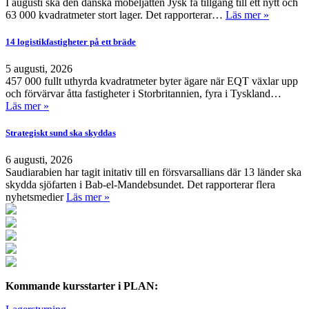
I augusti ska den danska möbeljätten Jysk få tillgång till ett nytt och
63 000 kvadratmeter stort lager. Det rapporterar…
Läs mer »
14 logistikfastigheter på ett bräde
5 augusti, 2026
457 000 fullt uthyrda kvadratmeter byter ägare när EQT växlar upp
och förvärvar åtta fastigheter i Storbritannien, fyra i Tyskland…
Läs mer »
Strategiskt sund ska skyddas
6 augusti, 2026
Saudiarabien har tagit initativ till en försvarsallians där 13 länder ska
skydda sjöfarten i Bab-el-Mandebsundet. Det rapporterar flera
nyhetsmedier
Läs mer »
Kommande kursstarter i PLAN: