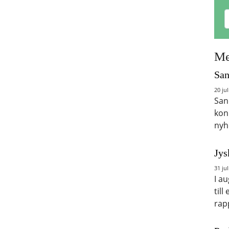
Me
San
20 jul
San
kon
nyh
Jys
31 jul
I a
till
rap