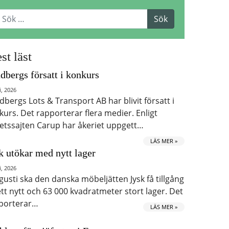
st läst
dbergs försatt i konkurs
i, 2026
dbergs Lots & Transport AB har blivit försatt i
kurs. Det rapporterar flera medier. Enligt
etssajten Carup har åkeriet uppgett…
LÄS MER »
k utökar med nytt lager
i, 2026
ugusti ska den danska möbeljätten Jysk få tillgång
 ett nytt och 63 000 kvadratmeter stort lager. Det
porterar…
LÄS MER »