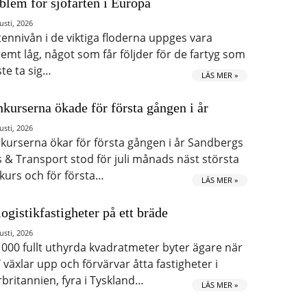
blem för sjöfarten i Europa
usti, 2026
tennivån i de viktiga floderna uppges vara
remt låg, något som får följder för de fartyg som
te ta sig…
LÄS MER »
kurserna ökade för första gången i år
usti, 2026
kurserna ökar för första gången i år Sandbergs
s & Transport stod för juli månads näst största
kurs och för första…
LÄS MER »
logistikfastigheter på ett bräde
usti, 2026
 000 fullt uthyrda kvadratmeter byter ägare när
 växlar upp och förvärvar åtta fastigheter i
rbritannien, fyra i Tyskland…
LÄS MER »