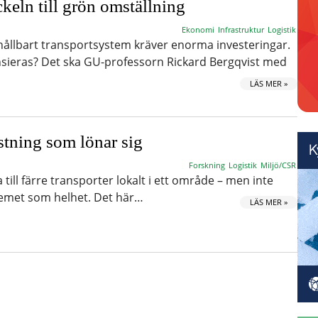
keln till grön omställning
Ekonomi
Infrastruktur
Logistik
t hållbart transportsystem kräver enorma investeringar.
nsieras? Det ska GU-professorn Rickard Bergqvist med
LÄS MER »
tning som lönar sig
Forskning
Logistik
Miljö/CSR
 till färre transporter lokalt i ett område – men inte
temet som helhet. Det här…
LÄS MER »