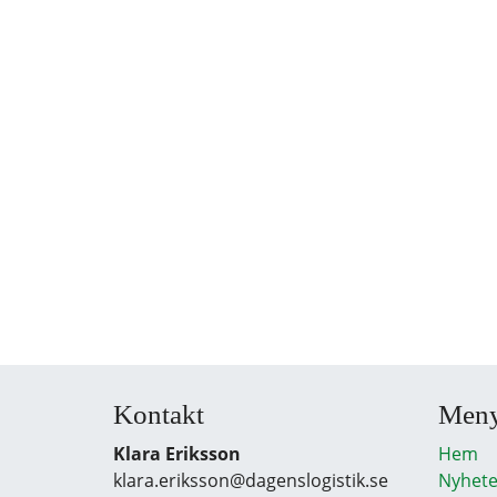
Kontakt
Men
Klara Eriksson
Hem
klara.eriksson@dagenslogistik.se
Nyhete