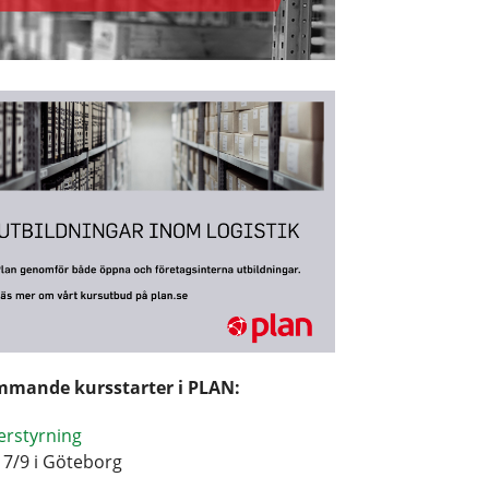
mande kursstarter i PLAN:
erstyrning
17/9 i Göteborg