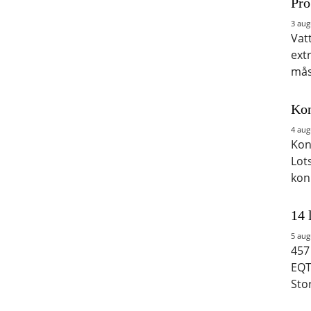
Pro
3 aug
Vat
ext
mås
Kon
4 aug
Kon
Lot
kon
14 
5 aug
457
EQT
Sto