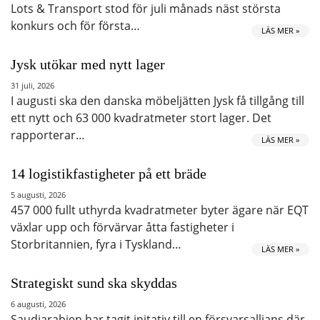
Lots & Transport stod för juli månads näst största
konkurs och för första…
LÄS MER »
Jysk utökar med nytt lager
31 juli, 2026
I augusti ska den danska möbeljätten Jysk få tillgång till
ett nytt och 63 000 kvadratmeter stort lager. Det
rapporterar…
LÄS MER »
14 logistikfastigheter på ett bräde
5 augusti, 2026
457 000 fullt uthyrda kvadratmeter byter ägare när EQT
växlar upp och förvärvar åtta fastigheter i
Storbritannien, fyra i Tyskland…
LÄS MER »
Strategiskt sund ska skyddas
6 augusti, 2026
Saudiarabien har tagit initativ till en försvarsallians där