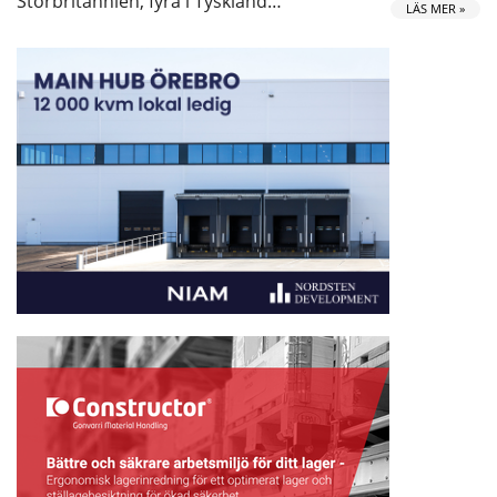
Storbritannien, fyra i Tyskland…
LÄS MER »