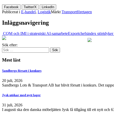
Facebook
Twitter/X
LinkedIn
Publicerat i
E-handel
,
Logistik
Märkt
Transportföretagen
Inläggsnavigering
CQM och IMI i strategiskt AI-samarbete
Exportchefsindex störtdyke
Sök efter:
Mest läst
Sandbergs försatt i konkurs
20 juli, 2026
Sandbergs Lots & Transport AB har blivit försatt i konkurs. Det rappo
Jysk utökar med nytt lager
31 juli, 2026
I augusti ska den danska möbeljätten Jysk få tillgång till ett nytt och