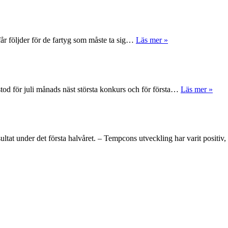
får följder för de fartyg som måste ta sig…
Läs mer »
tod för juli månads näst största konkurs och för första…
Läs mer »
ltat under det första halvåret. – Tempcons utveckling har varit positi