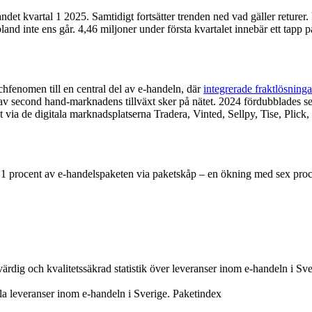
et kvartal 1 2025. Samtidigt fortsätter trenden ned vad gäller returer. 
 ibland inte ens går. 4,46 miljoner under första kvartalet innebär ett tap
hfenomen till en central del av e-handeln, där
integrerade fraktlösninga
 av second hand-marknadens tillväxt sker på nätet. 2024 fördubblades se
t via de digitala marknadsplatserna Tradera, Vinted, Sellpy, Tise, Pli
6,1 procent av e-handelspaketen via paketskåp – en ökning med sex proce
värdig och kvalitetssäkrad statistik över leveranser inom e-handeln i Sver
lla leveranser inom e-handeln i Sverige. Paketindex