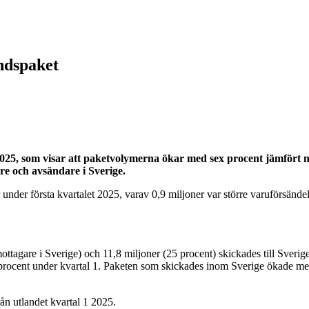
andspaket
 2025, som visar att paketvolymerna ökar med sex procent jämfört 
re och avsändare i Sverige.
er under första kvartalet 2025, varav 0,9 miljoner var större varuförsä
ttagare i Sverige) och 11,8 miljoner (25 procent) skickades till Sverig
ocent under kvartal 1. Paketen som skickades inom Sverige ökade med 
ån utlandet kvartal 1 2025.