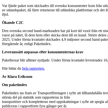
Var fjärde paket som skickades till svenska konsumenter kom från utland
av utlandspaket, då färre returnerar till utländska plattformar och det
ifjol.
Ökande C2C
Den svenska second hand-marknaden har på kort tid vuxit från ett nisc
varor på nätet, få dem hem eller skicka dem till en kund. Större delen
2025. Under första kvartalet skickades 4,9 miljoner second hand-pake
föregående år, enligt Paketindex.
Leveranssätt anpassas efter konsumenternas krav
Paketboxar blir alltmer nyttjade. Under första kvartalet levererades 1
Här hittar du
hela rapporten.
Av Klara Eriksson
Om paketindex
Paketindex tas fram av Transportföretagen i syfte att tillhandahålla tro
största del på statistik som rapporteras in från
transportörer och kompletteras med uppskattningar i syfte att spegla a
publiceras i rapportform fyra gånger per år.