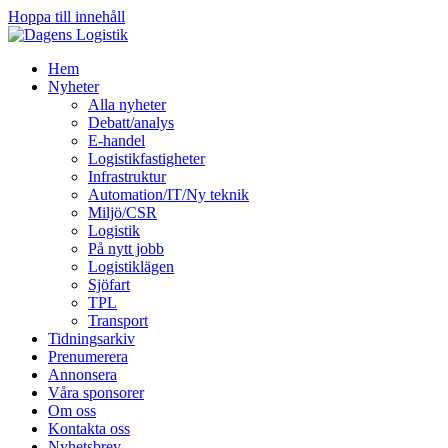
Hoppa till innehåll
Hem
Nyheter
Alla nyheter
Debatt/analys
E-handel
Logistikfastigheter
Infrastruktur
Automation/IT/Ny teknik
Miljö/CSR
Logistik
På nytt jobb
Logistiklägen
Sjöfart
TPL
Transport
Tidningsarkiv
Prenumerera
Annonsera
Våra sponsorer
Om oss
Kontakta oss
Nyhetsbrev