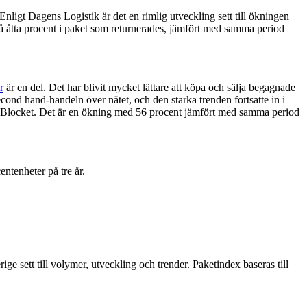
Enligt Dagens Logistik är det en rimlig utveckling sett till ökningen
p på åtta procent i paket som returnerades, jämfört med samma period
r
är en del. Det har blivit mycket lättare att köpa och sälja begagnade
cond hand-handeln över nätet, och den starka trenden fortsatte in i
ck, Blocket. Det är en ökning med 56 procent jämfört med samma period
ntenheter på tre år.
ige sett till volymer, utveckling och trender. Paketindex baseras till