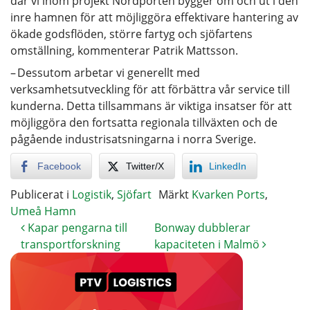
där vi inom projekt Nordporten bygger om och ut i den
inre hamnen för att möjliggöra effektivare hantering av
ökade godsflöden, större fartyg och sjöfartens
omställning, kommenterar Patrik Mattsson.
– Dessutom arbetar vi generellt med
verksamhetsutveckling för att förbättra vår service till
kunderna. Detta tillsammans är viktiga insatser för att
möjliggöra den fortsatta regionala tillväxten och de
pågående industrisatsningarna i norra Sverige.
Facebook
Twitter/X
LinkedIn
Publicerat i
Logistik
,
Sjöfart
Märkt
Kvarken Ports
,
Umeå Hamn
Kapar pengarna till
Bonway dubblerar
transportforskning
kapaciteten i Malmö