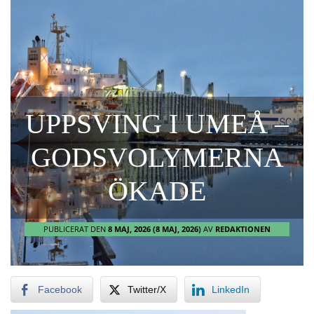
UPPSVING I UMEÅ –
GODSVOLYMERNA
ÖKADE
PUBLICERAT DEN
8 MAJ, 2026
(8 MAJ, 2026)
AV
REDAKTIONEN
Facebook
Twitter/X
LinkedIn