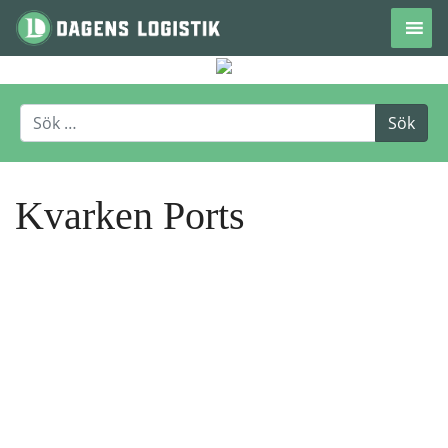
Hoppa till innehåll
Kvarken Ports