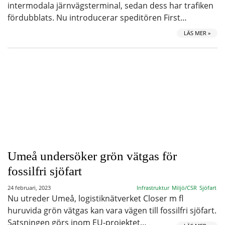
intermodala järnvägsterminal, sedan dess har trafiken
fördubblats. Nu introducerar speditören First…
LÄS MER »
Umeå undersöker grön vätgas för
fossilfri sjöfart
24 februari, 2023
Infrastruktur
Miljö/CSR
Sjöfart
Nu utreder Umeå, logistiknätverket Closer m fl
huruvida grön vätgas kan vara vägen till fossilfri sjöfart.
Satsningen görs inom EU-projektet…