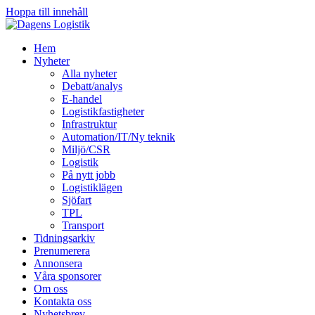
Hoppa till innehåll
Hem
Nyheter
Alla nyheter
Debatt/analys
E-handel
Logistikfastigheter
Infrastruktur
Automation/IT/Ny teknik
Miljö/CSR
Logistik
På nytt jobb
Logistiklägen
Sjöfart
TPL
Transport
Tidningsarkiv
Prenumerera
Annonsera
Våra sponsorer
Om oss
Kontakta oss
Nyhetsbrev