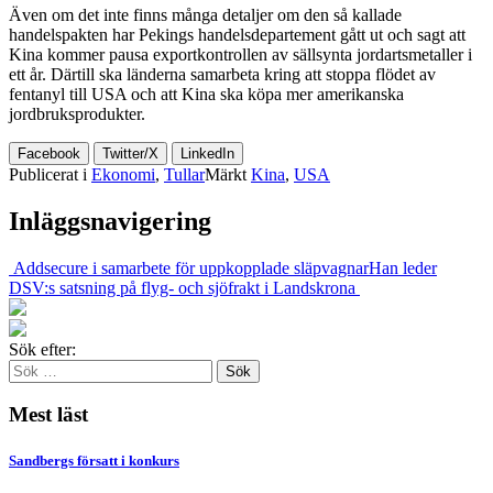
Även om det inte finns många detaljer om den så kallade
handelspakten har Pekings handelsdepartement gått ut och sagt att
Kina kommer pausa exportkontrollen av sällsynta jordartsmetaller i
ett år. Därtill ska länderna samarbeta kring att stoppa flödet av
fentanyl till USA och att Kina ska köpa mer amerikanska
jordbruksprodukter.
Facebook
Twitter/X
LinkedIn
Publicerat i
Ekonomi
,
Tullar
Märkt
Kina
,
USA
Inläggsnavigering
Addsecure i samarbete för uppkopplade släpvagnar
Han leder
DSV:s satsning på flyg- och sjöfrakt i Landskrona
Sök efter:
Mest läst
Sandbergs försatt i konkurs