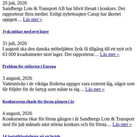
20 juli, 2026
Sandbergs Lots & Transport AB har blivit försatt i konkurs. Det
rapporterar flera medier. Enligt nyhetssajten Carup har åkeriet
uppgett…
Läs mer »
Jysk utökar med nytt lager
31 juli, 2026
I augusti ska den danska möbeljätten Jysk få tillgång till ett nytt och
63 000 kvadratmeter stort lager. Det rapporterar…
Läs mer »
Problem för sjöfarten i Europa
3 augusti, 2026
Vattennivån i de viktiga floderna uppges vara extremt låg, något som
får följder för de fartyg som måste ta sig…
Läs mer »
Konkurserna ökade för första gången i år
4 augusti, 2026
Konkurserna ökar för första gången i år Sandbergs Lots & Transport
stod för juli månads näst största konkurs och för första…
Läs mer »
14 logistikfastigheter på ett bräde