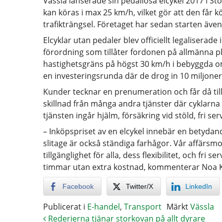
Vässla lanserade sin pedallösa elcykel 2017 i St
kan köras i max 25 km/h, vilket gör att den får 
trafikträngsel. Företaget har sedan starten även 
Elcyklar utan pedaler blev officiellt legaliserad
förordning som tillåter fordonen på allmänna p
hastighetsgräns på högst 30 km/h i bebyggda om
en investeringsrunda där de drog in 10 miljoner e
Kunder tecknar en prenumeration och får då till
skillnad från många andra tjänster där cyklarna s
tjänsten ingår hjälm, försäkring vid stöld, fri 
– Inköpspriset av en elcykel innebär en betydand
slitage är också ständiga farhågor. Vår affärsm
tillgänglighet för alla, dess flexibilitet, och fri
timmar utan extra kostnad, kommenterar Noa 
Facebook
Twitter/X
LinkedIn
Publicerat i
E-handel
,
Transport
Märkt
Vässla
Rederierna tjänar storkovan på allt dyrare