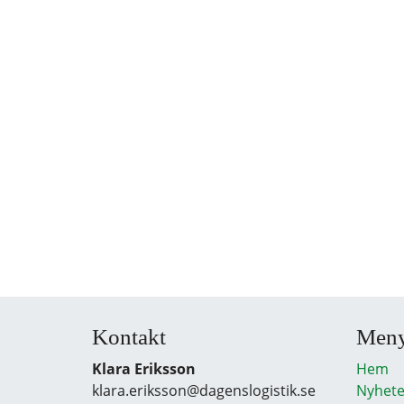
Kontakt
Men
Klara Eriksson
Hem
klara.eriksson@dagenslogistik.se
Nyhete