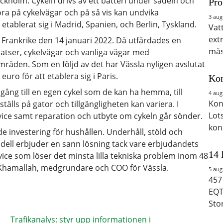
ockholm. Cykeln drivs av ett batteri under sadeln och
Pro
köra på cykelvägar och på så vis kan undvika
3 aug
etablerat sig i Madrid, Spanien, och Berlin, Tyskland.
Vat
ext
e i Frankrike den 14 januari 2022. Då utfärdades en
mås
latser, cykelvägar och vanliga vägar med
råden. Som en följd av det har Vässla nyligen avslutat
uro för att etablera sig i Paris.
Kon
gång till en egen cykel som de kan ha hemma, till
4 aug
Kon
tälls på gator och tillgängligheten kan variera. I
Lot
service samt reparation och utbyte om cykeln går sönder.
kon
e investering för hushållen. Underhåll, stöld och
odell erbjuder en sann lösning tack vare erbjudandets
14 
 service som löser det minsta lilla tekniska problem inom 48
Khamallah, medgrundare och COO för Vässla.
5 aug
457
EQT
Sto
Trafikanalys: styr upp informationen i