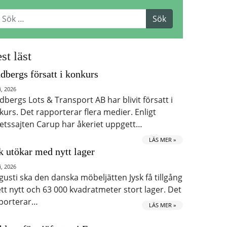
st läst
dbergs försatt i konkurs
i, 2026
dbergs Lots & Transport AB har blivit försatt i
kurs. Det rapporterar flera medier. Enligt
etssajten Carup har åkeriet uppgett…
LÄS MER »
k utökar med nytt lager
i, 2026
ugusti ska den danska möbeljätten Jysk få tillgång
 ett nytt och 63 000 kvadratmeter stort lager. Det
porterar…
LÄS MER »