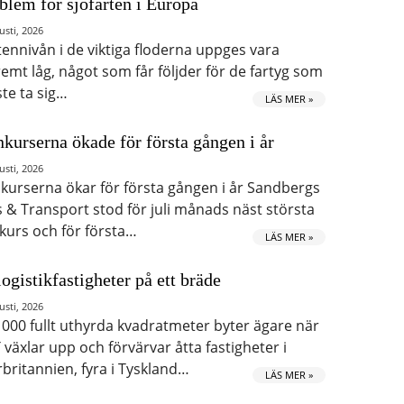
blem för sjöfarten i Europa
usti, 2026
tennivån i de viktiga floderna uppges vara
remt låg, något som får följder för de fartyg som
te ta sig…
LÄS MER »
kurserna ökade för första gången i år
usti, 2026
kurserna ökar för första gången i år Sandbergs
s & Transport stod för juli månads näst största
kurs och för första…
LÄS MER »
logistikfastigheter på ett bräde
usti, 2026
 000 fullt uthyrda kvadratmeter byter ägare när
 växlar upp och förvärvar åtta fastigheter i
rbritannien, fyra i Tyskland…
LÄS MER »