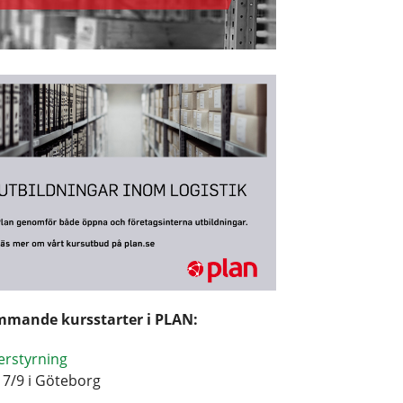
mande kursstarter i PLAN:
erstyrning
17/9 i Göteborg