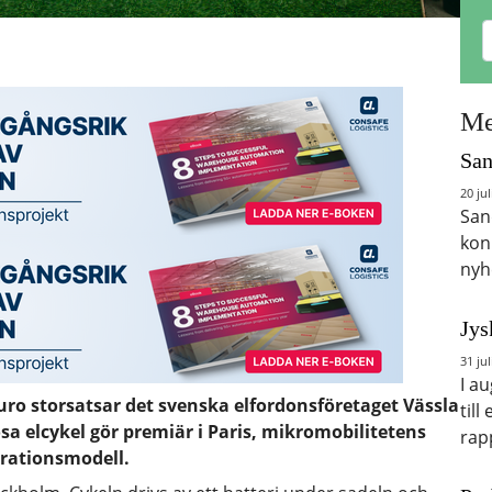
Me
San
20 jul
San
kon
nyh
Jys
31 jul
I a
uro storsatsar det svenska elfordonsföretaget Vässla
till
a elcykel gör premiär i Paris, mikromobilitetens
rap
rationsmodell.