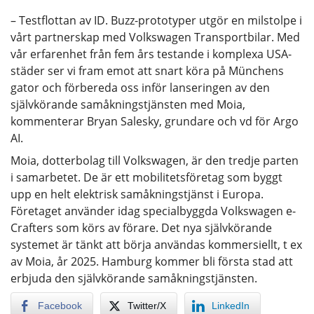
– Testflottan av ID. Buzz-prototyper utgör en milstolpe i
vårt partnerskap med Volkswagen Transportbilar. Med
vår erfarenhet från fem års testande i komplexa USA-
städer ser vi fram emot att snart köra på Münchens
gator och förbereda oss inför lanseringen av den
självkörande samåkningstjänsten med Moia,
kommenterar Bryan Salesky, grundare och vd för Argo
AI.
Moia, dotterbolag till Volkswagen, är den tredje parten
i samarbetet. De är ett mobilitetsföretag som byggt
upp en helt elektrisk samåkningstjänst i Europa.
Företaget använder idag specialbyggda Volkswagen e-
Crafters som körs av förare. Det nya självkörande
systemet är tänkt att börja användas kommersiellt, t ex
av Moia, år 2025. Hamburg kommer bli första stad att
erbjuda den självkörande samåkningstjänsten.
Facebook
Twitter/X
LinkedIn