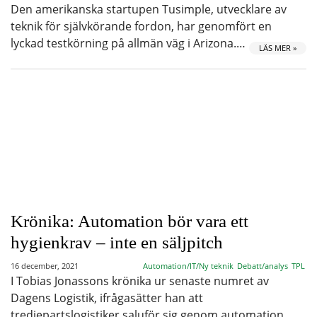
Den amerikanska startupen Tusimple, utvecklare av
teknik för självkörande fordon, har genomfört en
lyckad testkörning på allmän väg i Arizona.…
LÄS MER »
Krönika: Automation bör vara ett
hygienkrav – inte en säljpitch
16 december, 2021
Automation/IT/Ny teknik
Debatt/analys
TPL
I Tobias Jonassons krönika ur senaste numret av
Dagens Logistik, ifrågasätter han att
tredjepartslogistiker saluför sig genom automation.