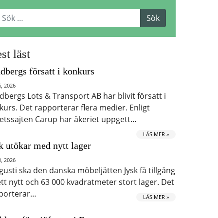
st läst
dbergs försatt i konkurs
i, 2026
dbergs Lots & Transport AB har blivit försatt i
kurs. Det rapporterar flera medier. Enligt
etssajten Carup har åkeriet uppgett…
LÄS MER »
k utökar med nytt lager
i, 2026
ugusti ska den danska möbeljätten Jysk få tillgång
 ett nytt och 63 000 kvadratmeter stort lager. Det
porterar…
LÄS MER »