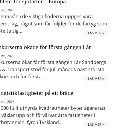
blem för sjöfarten i Europa
usti, 2026
tennivån i de viktiga floderna uppges vara
remt låg, något som får följder för de fartyg som
te ta sig…
LÄS MER »
kurserna ökade för första gången i år
usti, 2026
kurserna ökar för första gången i år Sandbergs
s & Transport stod för juli månads näst största
kurs och för första…
LÄS MER »
logistikfastigheter på ett bräde
usti, 2026
 000 fullt uthyrda kvadratmeter byter ägare när
 växlar upp och förvärvar åtta fastigheter i
rbritannien, fyra i Tyskland…
LÄS MER »