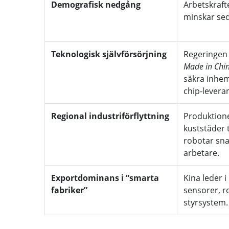
Demografisk nedgång
Arbetskrafte
minskar se
Teknologisk självförsörjning
Regeringen 
Made in Chi
säkra inhem
chip-levera
Regional industriförflyttning
Produktione
kuststäder t
robotar sna
arbetare.
Exportdominans i “smarta
Kina leder 
fabriker”
sensorer, r
styrsystem.