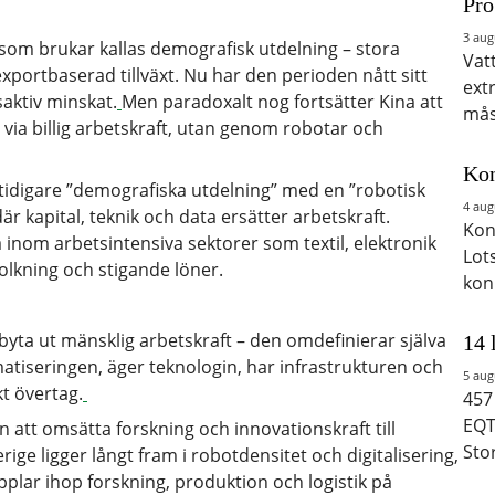
Pro
3 aug
om brukar kallas demografisk utdelning – stora
Vat
portbaserad tillväxt. Nu har den perioden nått sitt
ext
saktiv minskat.
Men paradoxalt nog fortsätter Kina att
mås
 via billig arbetskraft, utan genom robotar och
Kon
 tidigare ”demografiska utdelning” med en ”robotisk
4 aug
är kapital, teknik och data ersätter arbetskraft.
Kon
 inom arbetsintensiva sektorer som textil, elektronik
Lot
lkning och stigande löner.
kon
yta ut mänsklig arbetskraft – den omdefinierar själva
14 
matiseringen, äger teknologin, har infrastrukturen och
5 aug
kt övertag.
457
EQT
n att omsätta forskning och innovationskraft till
Sto
rige ligger långt fram i robotdensitet och digitalisering,
pplar ihop forskning, produktion och logistik på