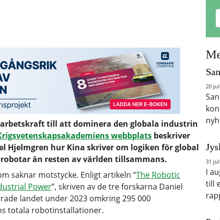
Me
San
20 jul
San
kon
nyh
 arbetskraft till att dominera den globala industrin
a Krigsvetenskapsakademiens webbplats
beskriver
Jys
el Hjelmgren hur Kina skriver om logiken för global
trirobotar än resten av världen tillsammans.
31 jul
I a
om saknar motstycke. Enligt artikeln “
The Robotic
till
dustrial Power
”, skriven av de tre forskarna Daniel
rap
lerade landet under 2023 omkring 295 000
s totala robotinstallationer.