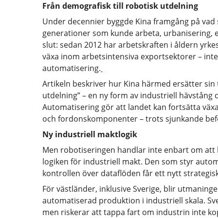
Från demografisk till robotisk utdelning
Under decennier byggde Kina framgång på vad s
generationer som kunde arbeta, urbanisering, ex
slut: sedan 2012 har arbetskraften i åldern yrke
växa inom arbetsintensiva exportsektorer – inte
automatisering.
Artikeln beskriver hur Kina härmed ersätter sin
utdelning” – en ny form av industriell hävstång d
Automatisering gör att landet kan fortsätta växa
och fordonskomponenter – trots sjunkande befo
Ny industriell maktlogik
Men robotiseringen handlar inte enbart om att b
logiken för industriell makt. Den som styr auto
kontrollen över dataflöden får ett nytt strategis
För västländer, inklusive Sverige, blir utmaninge
automatiserad produktion i industriell skala. Sve
men riskerar att tappa fart om industrin inte ko