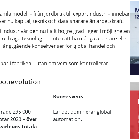
mla modell – från jordbruk till exportindustri – innebär
räver nu kapital, teknik och data snarare än arbetskraft.
i industrivärlden nu i allt högre grad ligger i möjligheten
 och äga teknologin – inte i att ha många arbetare eller
ed långtgående konsekvenser för global handel och
bar i fabriken – utan om vem som kontrollerar
botrevolution
Konsekvens
lerade 295 000
Landet dominerar global
otar 2023 –
över
automation.
världens totala
.