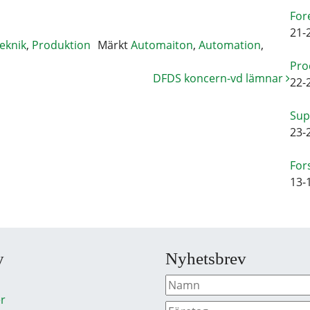
For
21-
eknik
,
Produktion
Märkt
Automaiton
,
Automation
,
Pro
DFDS koncern-vd lämnar
22-
Sup
23-
For
13-
y
Nyhetsbrev
r