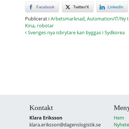
Facebook
Twitter/X
LinkedIn
Publicerat i
Arbetsmarknad
,
Automation/IT/Ny t
Kina
,
robotar
Sveriges nya isbrytare kan byggas i Sydkorea
Kontakt
Men
Klara Eriksson
Hem
klara.eriksson@dagenslogistik.se
Nyhete