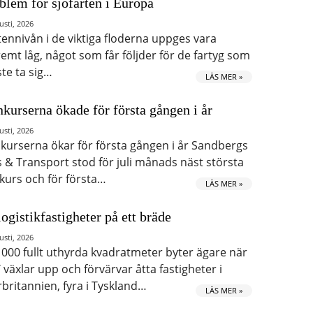
blem för sjöfarten i Europa
usti, 2026
tennivån i de viktiga floderna uppges vara
remt låg, något som får följder för de fartyg som
te ta sig…
LÄS MER »
kurserna ökade för första gången i år
usti, 2026
kurserna ökar för första gången i år Sandbergs
s & Transport stod för juli månads näst största
kurs och för första…
LÄS MER »
logistikfastigheter på ett bräde
usti, 2026
 000 fullt uthyrda kvadratmeter byter ägare när
 växlar upp och förvärvar åtta fastigheter i
rbritannien, fyra i Tyskland…
LÄS MER »