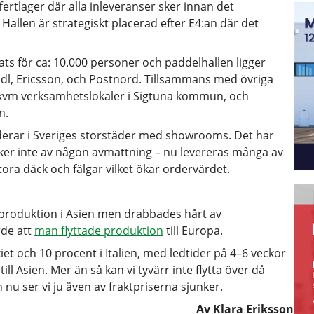
rtlager där alla inleveranser sker innan det
. Hallen är strategiskt placerad efter E4:an där det
ts för ca: 10.000 personer och paddelhallen ligger
idl, Ericsson, och Postnord. Tillsammans med övriga
0 kvm verksamhetslokaler i Sigtuna kommun, och
n.
nderar i Sveriges storstäder med showrooms. Det har
rker inte av någon avmattning – nu levereras många av
tora däck och fälgar vilket ökar ordervärdet.
 produktion i Asien men drabbades hårt av
rde att
man flyttade produktion
till Europa.
iet och 10 procent i Italien, med ledtider på 4–6 veckor
till Asien. Mer än så kan vi tyvärr inte flytta över då
h nu ser vi ju även av fraktpriserna sjunker.
Av Klara Eriksson