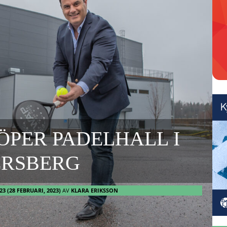
ÖPER PADELHALL I
ERSBERG
23
(28 FEBRUARI, 2023)
AV
KLARA ERIKSSON