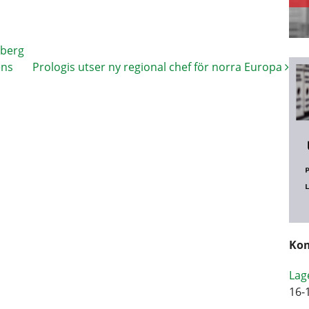
sberg
ens
Prologis utser ny regional chef för norra Europa
Kom
Lag
16-