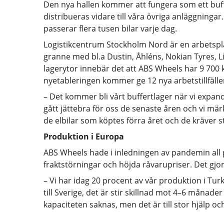
Den nya hallen kommer att fungera som ett buffe
distribueras vidare till våra övriga anläggningar
passerar flera tusen bilar varje dag.
Logistikcentrum Stockholm Nord är en arbetspla
granne med bl.a Dustin, Åhléns, Nokian Tyres, L
lagerytor innebär det att ABS Wheels har 9 70
nyetableringen kommer ge 12 nya arbetstillfälle
– Det kommer bli vårt buffertlager när vi expa
gått jättebra för oss de senaste åren och vi mä
de elbilar som köptes förra året och de kräver s
Produktion i Europa
ABS Wheels hade i inledningen av pandemin all
fraktstörningar och höjda råvarupriser. Det gjo
– Vi har idag 20 procent av vår produktion i Turk
till Sverige, det är stir skillnad mot 4–6 månader 
kapaciteten saknas, men det är till stor hjälp oc