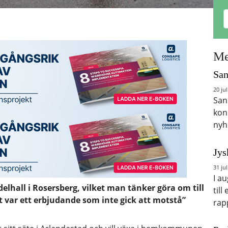
Me
San
20 jul
San
kon
nyh
Jys
31 jul
I a
hall i Rosersberg, vilket man tänker göra om till
till
et var ett erbjudande som inte gick att motstå”
rap