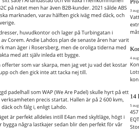
 sitt säte i Arlandastad och vill växa i hemkommunen
Pro
r B2C på nätet men har även B2B-kunder. 2021 sålde ABS
3 aug
iska marknaden, varav hälften gick iväg med däck, och
Vat
verige.
ext
mås
 adresser, huvudkontor och lager på Turbingatan i
r av Corem. Andie Lahdos plan de senaste åren har varit
k man äger i Rosersberg, men de oroliga tiderna med
Kon
kta med att själv inleda ett bygge.
4 aug
Kon
 offerter som var skarpa, men jag vet ju vad det kostar
Lot
p och den gick inte att tacka nej till.
kon
d padelhall som WAP (We Are Padel) skulle hyrt på ett
14 
 verksamheten precis startat. Hallen är på 2 600 kvm,
5 aug
däck och fälg i, enligt Lahdo.
457
et är perfekt alldeles intill E4an med skyltläge, högt i
EQT
r bygga några lastkajer sedan blir den perfekt för vår
Sto