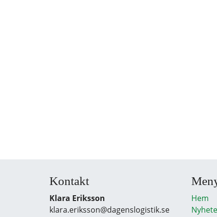
Kontakt
Men
Klara Eriksson
Hem
klara.eriksson@dagenslogistik.se
Nyhete