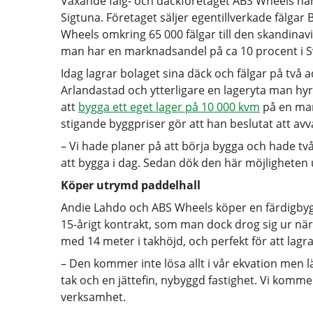
Växande fälg- och däckföretaget ABS Wheels har
Sigtuna. Företaget säljer egentillverkade fälga
Wheels omkring 65 000 fälgar till den skandinav
man har en marknadsandel på ca 10 procent i S
Idag lagrar bolaget sina däck och fälgar på två
Arlandastad och ytterligare en lageryta man hy
att
bygga ett eget lager på 10 000 kvm
på en mar
stigande byggpriser gör att han beslutat att avva
– Vi hade planer på att börja bygga och hade två
att bygga i dag. Sedan dök den här möjligheten up
Köper utrymd paddelhall
Andie Lahdo och ABS Wheels köper en färdigbygg
15-årigt kontrakt, som man dock drog sig ur när
med 14 meter i takhöjd, och perfekt för att lagra 
– Den kommer inte lösa allt i vår ekvation men läg
tak och en jättefin, nybyggd fastighet. Vi komme
verksamhet.