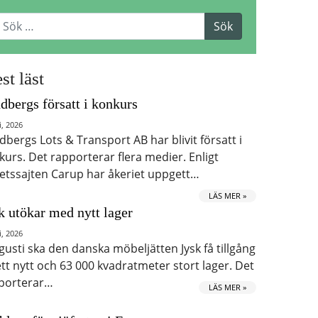
st läst
dbergs försatt i konkurs
i, 2026
dbergs Lots & Transport AB har blivit försatt i
kurs. Det rapporterar flera medier. Enligt
etssajten Carup har åkeriet uppgett…
LÄS MER »
k utökar med nytt lager
i, 2026
ugusti ska den danska möbeljätten Jysk få tillgång
 ett nytt och 63 000 kvadratmeter stort lager. Det
porterar…
LÄS MER »