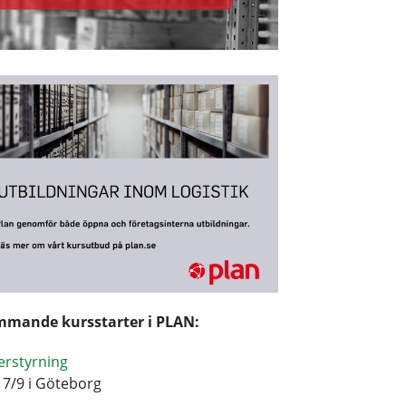
mande kursstarter i PLAN:
erstyrning
17/9 i Göteborg