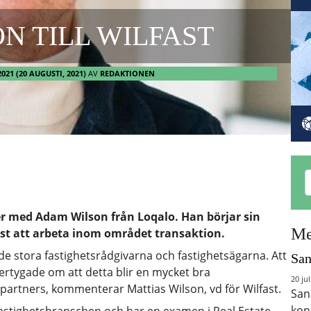
N TILL WILFAST
2021
(20 AUGUSTI, 2021)
AV
REDAKTIONEN
er med Adam Wilson från Loqalo. Han börjar sin
Me
st att arbeta inom området transaktion.
de stora fastighetsrådgivarna och fastighetsägarna. Att
San
vertygade om att detta blir en mycket bra
20 jul
partners, kommenterar Mattias Wilson, vd för Wilfast.
San
kon