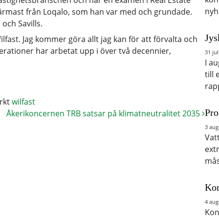
stighetsbranschen och har en examen i Real Estate
nyh
ärmast från Loqalo, som han var med och grundade.
och Savills.
Jys
Wilfast. Jag kommer göra allt jag kan för att förvalta och
erationer har arbetat upp i över två decennier,
31 jul
I a
till
rap
rkt
wilfast
Pro
Åkerikoncernen TRB satsar på klimatneutralitet 2035
3 aug
Vat
ext
mås
Kon
4 aug
Kon