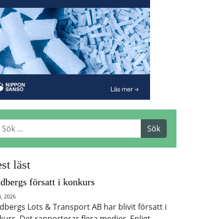
st läst
dbergs försatt i konkurs
i, 2026
dbergs Lots & Transport AB har blivit försatt i
kurs. Det rapporterar flera medier. Enligt