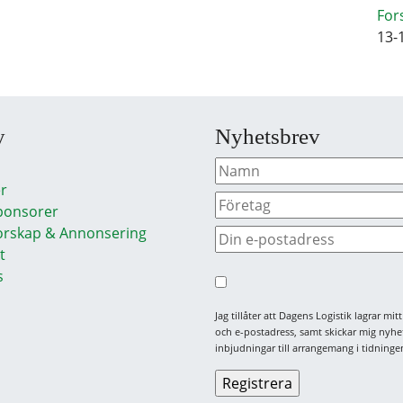
For
13-
y
Nyhetsbrev
r
ponsorer
rskap & Annonsering
t
s
Jag tillåter att Dagens Logistik lagrar mi
och e-postadress, samt skickar mig nyhe
inbjudningar till arrangemang i tidningen