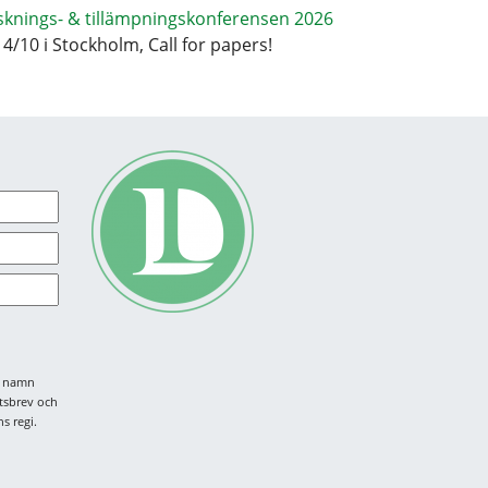
sknings- & tillämpningskonferensen 2026
14/10 i Stockholm, Call for papers!
tt namn
tsbrev och
s regi.