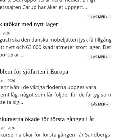
etssajten Carup har åkeriet uppgett…
LÄS MER »
k utökar med nytt lager
i, 2026
ugusti ska den danska möbeljätten Jysk få tillgång
 ett nytt och 63 000 kvadratmeter stort lager. Det
porterar…
LÄS MER »
blem för sjöfarten i Europa
usti, 2026
tennivån i de viktiga floderna uppges vara
remt låg, något som får följder för de fartyg som
te ta sig…
LÄS MER »
kurserna ökade för första gången i år
usti, 2026
kurserna ökar för första gången i år Sandbergs