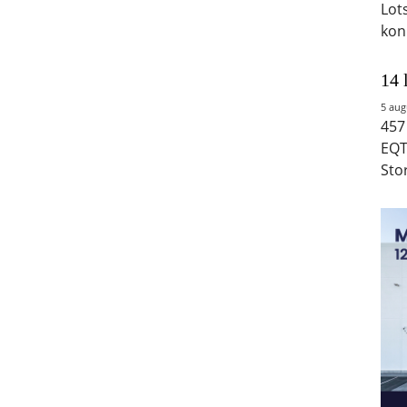
Lot
kon
14 
5 aug
457
EQT
Sto