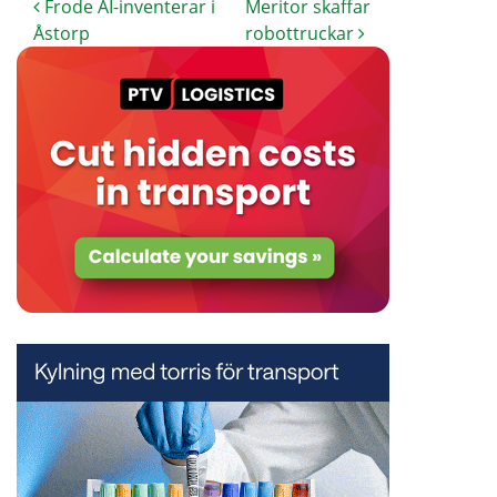
Frode AI-inventerar i
Meritor skaffar
Åstorp
robottruckar