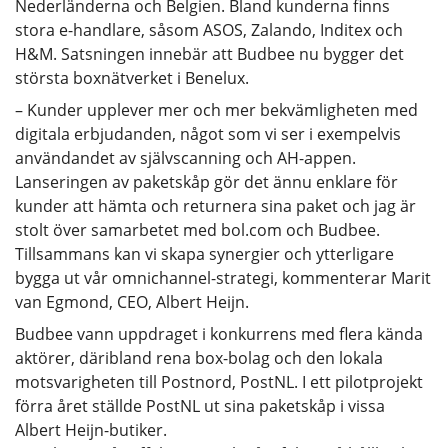
Nederländerna och Belgien. Bland kunderna finns
stora e-handlare, såsom ASOS, Zalando, Inditex och
H&M. Satsningen innebär att Budbee nu bygger det
största boxnätverket i Benelux.
– Kunder upplever mer och mer bekvämligheten med
digitala erbjudanden, något som vi ser i exempelvis
användandet av självscanning och AH-appen.
Lanseringen av paketskåp gör det ännu enklare för
kunder att hämta och returnera sina paket och jag är
stolt över samarbetet med bol.com och Budbee.
Tillsammans kan vi skapa synergier och ytterligare
bygga ut vår omnichannel-strategi, kommenterar Marit
van Egmond, CEO, Albert Heijn.
Budbee vann uppdraget i konkurrens med flera kända
aktörer, däribland rena box-bolag och den lokala
motsvarigheten till Postnord, PostNL. I ett pilotprojekt
förra året ställde PostNL ut sina paketskåp i vissa
Albert Heijn-butiker.