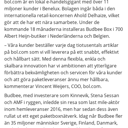
bol.com är en lokal e-handelsgigant med över 11
miljoner kunder i Benelux. Bolagen ingår båda i den
internationella retail-koncernen Ahold Delhaize, vilket
gör att de har ett nära samarbete. Under de
kommande 18 månaderna installeras Budbee Box i 700
Albert Heijn-butiker i Nederländerna och Belgien.
– Våra kunder beställer varje dag tiotusentals artiklar
på bol.com som vi vill leverera på ett snabbt, effektivt
och hållbart sätt. Med denna flexibla, enkla och
skalbara innovation har vi ambitionen att ytterligare
förbättra bekvämligheten och servicen för våra kunder
och att göra paketleveranser ännu mer hållbara,
kommenterar Vincent Weijers, COO, bol.com.
Budbee, med investerare som Kinnevik, Stena Sessan
och AMF i ryggen, inledde sin resa som last mile-aktör
inom hemleveranser 2016, men har sedan dess även
rullat ut ett eget paketboxnätverk. Idag når Budbee fler
än 35 miljoner människor Sverige, Finland, Danmark,