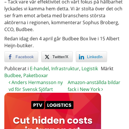
– Tack vare vår effektivitet och vårt fokus på hållbarhet
lyckades vi kamma hem detta. Vi är stolta över det och
ser fram emot arbeta med branschens största
aktörerna i regionen, kommenterar Sophus Broberg,
CCO, Budbee.
Redan idag den 4 april går Budbee Box live i 15 Albert
Heijn-butiker.
Facebook
Twitter/X
LinkedIn
Publicerat i
E-handel
,
Infrastruktur
,
Logistik
Märkt
Budbee
,
Paketboxar
Anders Hermansson ny
Amazon-anställda bildar
vd för Svensk Sjöfart
fack i New York