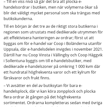
– Till en viss nivå så går det bra att plocka e-
handelsordrar i butiken, men när volymerna ökar så
blir det väldigt mycket personal som ska trängas med
butikskunderna.
Till en början är det tre av de riktigt stora butikerna i
regionen som utrustats med dedikerade utrymmen för
att effektivisera hanteringen av ordrar; först ut att
byggas om för e-handel var Coop i Boländerna utanför
Uppsala, där e-handelsdelen invigdes i november 2021.
Därtill har nu Coop Vinsta i Vällingby och Coop Häggvik
i Sollentuna byggts om till e-handelsbutiker, med
dedikerade e-handelszoner på omkring 1 000 kvm där
ett hundratal högfrekventa varor och ett kylrum för
färskvaror och frukt finns.
– Vi avsätter en del av butiksytan för bara e-
handelsplock, där vi kan köra zonpplock och plocka
flera ordrar åt gången på det högfrekventa
sortimentet. Ordrarna kompletteras sedan med övriga