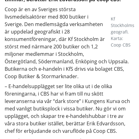
Coop är en av Sveriges största
livsmedelsaktörer med 800 butiker i
Kf
Sverige. Den medlemsägda verksamheten
Stockholms
är uppdelad geografiskt i 28
geografi.
Karta:
konsumentföreningar, där Kf Stockholm är
Coop CBS
störst med närmare 200 butiker och 1,2
miljoner medlemmar i Stockholm,
Östergötland, Södermanland, Enköping och Uppsala.
Butikerna och e-handeln i KfS drivs via bolaget CBS,
Coop Butiker & Stormarknader.
– E-handelsupplägget ser lite olika ut i de olika
föreningarna, i CBS har vi fram till nu skött
leveranserna via vår “dark store” i Kungens Kurva och
med vanligt butiksplock i vissa butiker. Nu gör vi om
upplägget, och skapar tre e-handelshubbar i tre av
våra stora butiker istället, berättar Erik Edvardsson,
chef för erbjudande och varuflöde på Coop CBS.