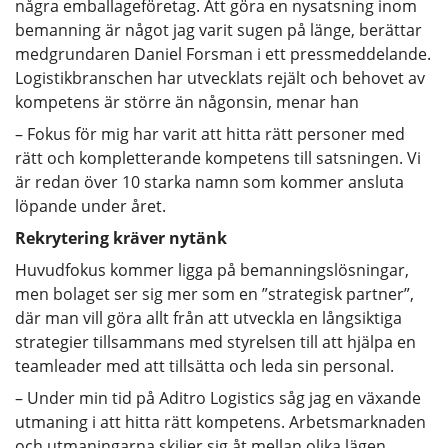
några emballageföretag. Att göra en nysatsning inom
bemanning är något jag varit sugen på länge, berättar
medgrundaren Daniel Forsman i ett pressmeddelande.
Logistikbranschen har utvecklats rejält och behovet av
kompetens är större än någonsin, menar han
– Fokus för mig har varit att hitta rätt personer med
rätt och kompletterande kompetens till satsningen. Vi
är redan över 10 starka namn som kommer ansluta
löpande under året.
Rekrytering kräver nytänk
Huvudfokus kommer ligga på bemanningslösningar,
men bolaget ser sig mer som en ”strategisk partner”,
där man vill göra allt från att utveckla en långsiktiga
strategier tillsammans med styrelsen till att hjälpa en
teamleader med att tillsätta och leda sin personal.
– Under min tid på Aditro Logistics såg jag en växande
utmaning i att hitta rätt kompetens. Arbetsmarknaden
och utmaningarna skiljer sig åt mellan olika lägen,