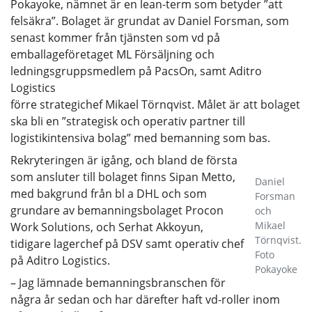
Pokayoke, nämnet är en lean-term som betyder ”att
felsäkra”. Bolaget är grundat av Daniel Forsman, som
senast kommer från tjänsten som vd på
emballageföretaget ML Försäljning och
ledningsgruppsmedlem på PacsOn, samt Aditro
Logistics
förre strategichef Mikael Törnqvist. Målet är att bolaget
ska bli en ”strategisk och operativ partner till
logistikintensiva bolag” med bemanning som bas.
Rekryteringen är igång, och bland de första
som ansluter till bolaget finns Sipan Metto,
Daniel
med bakgrund från bl a DHL och som
Forsman
grundare av bemanningsbolaget Procon
och
Mikael
Work Solutions, och Serhat Akkoyun,
Törnqvist.
tidigare lagerchef på DSV samt operativ chef
Foto
på Aditro Logistics.
Pokayoke
– Jag lämnade bemanningsbranschen för
några år sedan och har därefter haft vd-roller inom