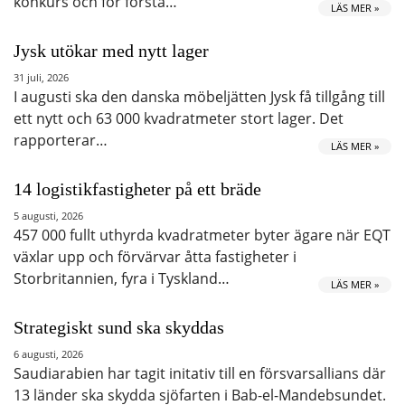
konkurs och för första…
LÄS MER »
Jysk utökar med nytt lager
31 juli, 2026
I augusti ska den danska möbeljätten Jysk få tillgång till
ett nytt och 63 000 kvadratmeter stort lager. Det
rapporterar…
LÄS MER »
14 logistikfastigheter på ett bräde
5 augusti, 2026
457 000 fullt uthyrda kvadratmeter byter ägare när EQT
växlar upp och förvärvar åtta fastigheter i
Storbritannien, fyra i Tyskland…
LÄS MER »
Strategiskt sund ska skyddas
6 augusti, 2026
Saudiarabien har tagit initativ till en försvarsallians där
13 länder ska skydda sjöfarten i Bab-el-Mandebsundet.