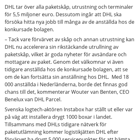
DHL tar över alla paketskåp, utrustning och terminaler
för 5,5 miljoner euro. Dessutom ingår att DHL ska
försöka hitta nya jobb till många av de anställda hos de
konkursade bolagen.
– Tack vare förvärvet av skåp och annan utrustning kan
DHL nu accelerera sin rikstäckande utrullning av
paketskåp, vilket är goda nyheter för avsändare och
mottagare av paket. Genom det välkomnar vi även
tidigare anställda hos de konkursade bolagen, att se
om de kan fortsätta sin anställning hos DHL. Med 18
000 anställda i Nederländerna, borde det finnas god
chans till det, kommenterar Wouter van Benten, CEO
Benelux van DHL Parcel.
Svenska logtech-aktören Instabox har ställt ut eller var
på väg att installera drygt 1000 boxar i landet.
Tillsammans med DHLs tidigare nätverk för
paketutlämning kommer logistikjätten DHL efter
förvärvet ha drygt 5 000 servicepunkter för att hämta