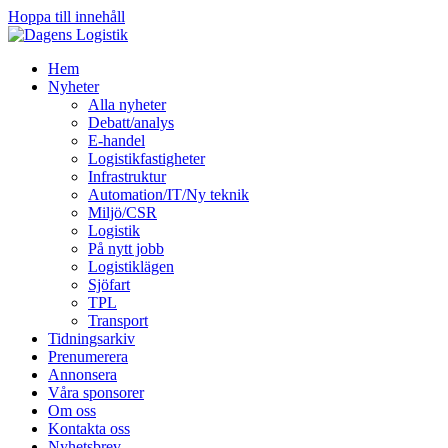
Hoppa till innehåll
Hem
Nyheter
Alla nyheter
Debatt/analys
E-handel
Logistikfastigheter
Infrastruktur
Automation/IT/Ny teknik
Miljö/CSR
Logistik
På nytt jobb
Logistiklägen
Sjöfart
TPL
Transport
Tidningsarkiv
Prenumerera
Annonsera
Våra sponsorer
Om oss
Kontakta oss
Nyhetsbrev