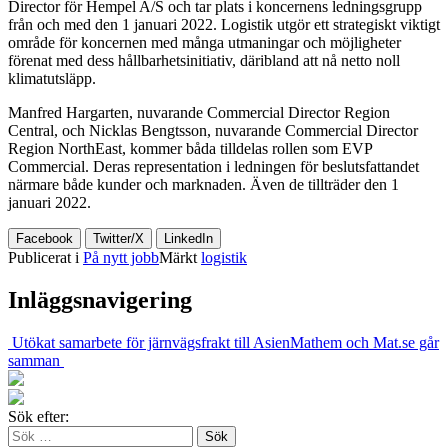
Director för Hempel A/S och tar plats i koncernens ledningsgrupp
från och med den 1 januari 2022. Logistik utgör ett strategiskt viktigt
område för koncernen med många utmaningar och möjligheter
förenat med dess hållbarhetsinitiativ, däribland att nå netto noll
klimatutsläpp.
Manfred Hargarten, nuvarande Commercial Director Region
Central, och Nicklas Bengtsson, nuvarande Commercial Director
Region NorthEast, kommer båda tilldelas rollen som EVP
Commercial. Deras representation i ledningen för beslutsfattandet
närmare både kunder och marknaden. Även de tillträder den 1
januari 2022.
Facebook
Twitter/X
LinkedIn
Publicerat i
På nytt jobb
Märkt
logistik
Inläggsnavigering
Utökat samarbete för järnvägsfrakt till Asien
Mathem och Mat.se går
samman
Sök efter: