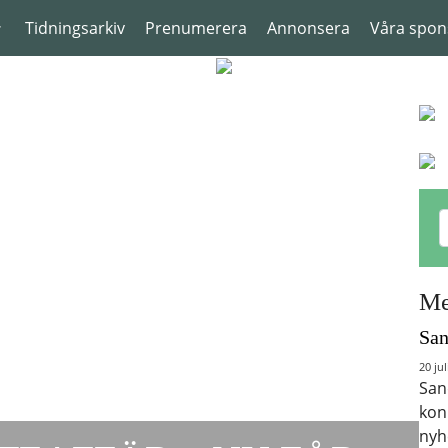
Tidningsarkiv
Prenumerera
Annonsera
Våra spon
Me
San
20 jul
San
kon
nyh