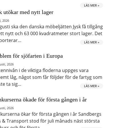
LÄS MER »
k utökar med nytt lager
i, 2026
ugusti ska den danska möbeljätten Jysk få tillgång
 ett nytt och 63 000 kvadratmeter stort lager. Det
porterar…
LÄS MER »
blem för sjöfarten i Europa
usti, 2026
tennivån i de viktiga floderna uppges vara
remt låg, något som får följder för de fartyg som
te ta sig…
LÄS MER »
kurserna ökade för första gången i år
usti, 2026
kurserna ökar för första gången i år Sandbergs
s & Transport stod för juli månads näst största
kurs och för första…