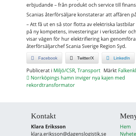
erbjudande – från produkt och service till fina
Scanias återförsäljare konstaterar att affären 
– Att få ut en så stor flotta av elektriska lastbil
på ny kompetens, investeringar i verkstäder o
visar vägen för hur elektrifiering kan genomföra
återförsäljarchef Scania Sverige Region Syd.
Facebook
Twitter/X
LinkedIn
Publicerat i
Miljö/CSR
,
Transport
Märkt
Falkenkl
Norrköpings hamn inviger nya kajen med
rekordtransformator
Kontakt
Men
Klara Eriksson
Hem
klara.eriksson@dagenslogistik.se
Nyhete