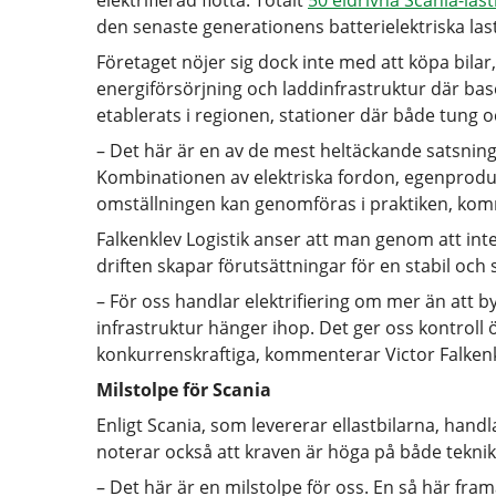
elektrifierad flotta. Totalt
50 eldrivna Scania-last
den senaste generationens batterielektriska last
Företaget nöjer sig dock inte med att köpa bilar
energiförsörjning och laddinfrastruktur där base
etablerats i regionen, stationer där både tung oc
– Det här är en av de mest heltäckande satsningar
Kombinationen av elektriska fordon, egenproduc
omställningen kan genomföras i praktiken, komm
Falkenklev Logistik anser att man genom att in
driften skapar förutsättningar för en stabil och 
– För oss handlar elektrifiering om mer än att by
infrastruktur hänger ihop. Det ger oss kontroll
konkurrenskraftiga, kommenterar Victor Falkenk
Milstolpe för Scania
Enligt Scania, som levererar ellastbilarna, hand
noterar också att kraven är höga på både tekni
– Det här är en milstolpe för oss. En så här framå