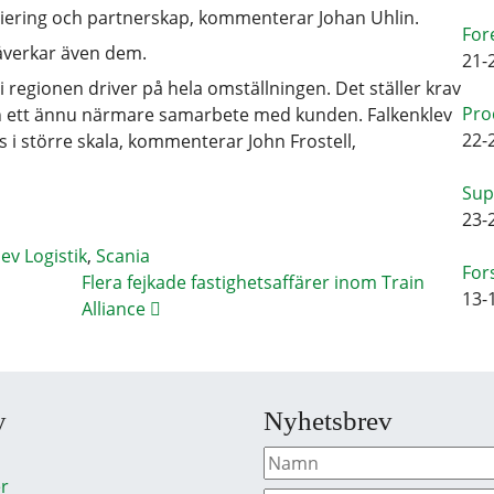
nsiering och partnerskap, kommenterar Johan Uhlin.
For
påverkar även dem.
21-
ar i regionen driver på hela omställningen. Det ställer krav
Pro
ch ett ännu närmare samarbete med kunden. Falkenklev
22-
s i större skala, kommenterar John Frostell,
Sup
23-
ev Logistik
,
Scania
For
Flera fejkade fastighetsaffärer inom Train
13-
Alliance
y
Nyhetsbrev
r