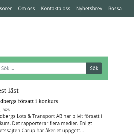
sorer
Om oss
Kontakta oss
Nyhetsbrev
Bossa
st läst
dbergs försatt i konkurs
i, 2026
dbergs Lots & Transport AB har blivit försatt i
kurs. Det rapporterar flera medier. Enligt
etssajten Carup har åkeriet uppgett…