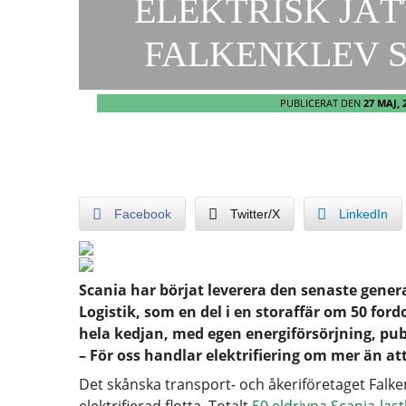
ELEKTRISK JÄT
FALKENKLEV S
PUBLICERAT DEN
27 MAJ, 
Facebook
Twitter/X
LinkedIn
Scania har börjat leverera den senaste genera
Logistik, som en del i en storaffär om 50 for
hela kedjan, med egen energiförsörjning, pub
– För oss handlar elektrifiering om mer än at
Det skånska transport- och åkeriföretaget Falkenk