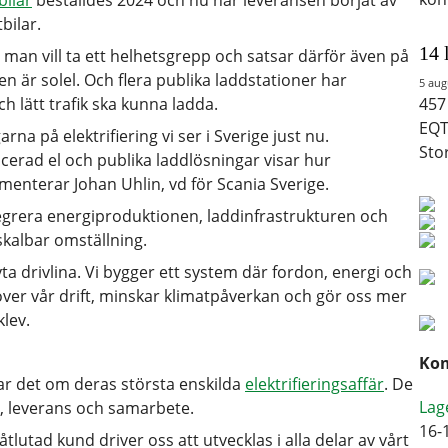
bilar
beställdes 2024 och nu har leveransen börjat av
bilar.
14 
, man vill ta ett helhetsgrepp och satsar därför även på
n är solel. Och flera publika laddstationer har
5 aug
h lätt trafik ska kunna ladda.
457
EQT
na på elektrifiering vi ser i Sverige just nu.
Sto
erad el och publika laddlösningar visar hur
enterar Johan Uhlin, vd för Scania Sverige.
tegrera energiproduktionen, laddinfrastrukturen och
skalbar omställning.
ta drivlina. Vi bygger ett system där fordon, energi och
 över vår drift, minskar klimatpåverkan och gör oss mer
lev.
Kom
lar det om deras största enskilda
elektrifieringsaffär
. De
Lag
k, leverans och samarbete.
16-
tlutad kund driver oss att utvecklas i alla delar av vårt