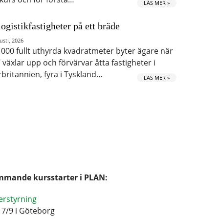
LÄS MER »
logistikfastigheter på ett bräde
usti, 2026
 000 fullt uthyrda kvadratmeter byter ägare när
 växlar upp och förvärvar åtta fastigheter i
rbritannien, fyra i Tyskland…
LÄS MER »
mande kursstarter i PLAN:
erstyrning
17/9 i Göteborg