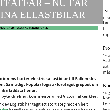
TEAFFÄR – NU FÅR
Jys
INA ELLASTBILAR
31 jul
I a
2026
(27 MAJ, 2026)
AV
REDAKTIONEN
till
rap
Pro
3 aug
Vat
ext
mås
tionens batterielektriska lastbilar till Falkenklev
don. Samtidigt kopplar logistikföretaget greppet om
Kon
lika laddstationer.
4 aug
t byta drivlina, kommenterar vd Victor Falkenklev.
Kon
Lot
lev Logistik har tagit ett stort steg mot en helt
kon