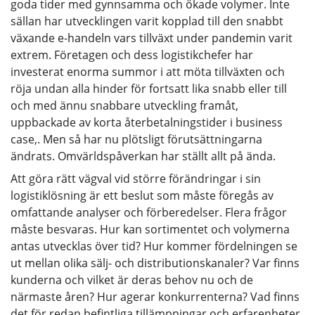
goda tider med gynnsamma och ökade volymer. Inte
sällan har utvecklingen varit kopplad till den snabbt
växande e-handeln vars tillväxt under pandemin varit
extrem. Företagen och dess logistikchefer har
investerat enorma summor i att möta tillväxten och
röja undan alla hinder för fortsatt lika snabb eller till
och med ännu snabbare utveckling framåt,
uppbackade av korta återbetalningstider i business
case,. Men så har nu plötsligt förutsättningarna
ändrats. Omvärldspåverkan har ställt allt på ända.
Att göra rätt vägval vid större förändringar i sin
logistiklösning är ett beslut som måste föregås av
omfattande analyser och förberedelser. Flera frågor
måste besvaras. Hur kan sortimentet och volymerna
antas utvecklas över tid? Hur kommer fördelningen se
ut mellan olika sälj- och distributionskanaler? Var finns
kunderna och vilket är deras behov nu och de
närmaste åren? Hur agerar konkurrenterna? Vad finns
det för redan befintliga tillämpningar och erfarenheter