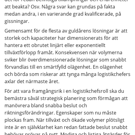
att beakta? Osv. Några svar kan grundas på fakta
medan andra, i en varierande grad kvalificerade, på
gissningar.
Gemensamt för de flesta av guldårens lösningar är att
storlek och kapaciteter har dimensionerats för att
hantera ett obrutet linjärt eller exponentiellt
tillväxtförlopp framåt. Konsekvensen när volymerna
sviker blir överdimensionerade lösningar som snabbt
förvandlas till en smärtfylld olägenhet. En olägenhet
och börda som riskerar att tynga många logistikchefers
axlar det närmaste året.
För att vara framgångsrik i en logistikchefsroll ska du
bemästra såväl strategisk planering som förmågan att
manövrera bland snabba beslut och
riktningsförändringar. Egenskaper som nu måste
plockas fram. När tillväxt och ökade volymer plötsligt
inte är en självklarhet kan redan fattade beslut snabbt
behövas prövas på nytt. Modiga och listiga åtgärder för