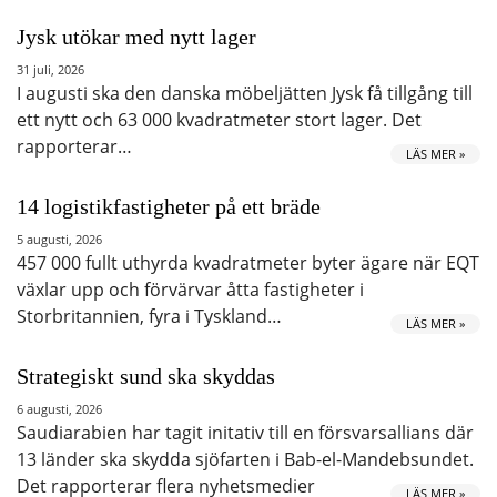
Jysk utökar med nytt lager
31 juli, 2026
I augusti ska den danska möbeljätten Jysk få tillgång till
ett nytt och 63 000 kvadratmeter stort lager. Det
rapporterar…
LÄS MER »
14 logistikfastigheter på ett bräde
5 augusti, 2026
457 000 fullt uthyrda kvadratmeter byter ägare när EQT
växlar upp och förvärvar åtta fastigheter i
Storbritannien, fyra i Tyskland…
LÄS MER »
Strategiskt sund ska skyddas
6 augusti, 2026
Saudiarabien har tagit initativ till en försvarsallians där
13 länder ska skydda sjöfarten i Bab-el-Mandebsundet.
Det rapporterar flera nyhetsmedier
LÄS MER »