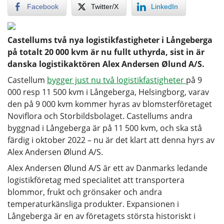
Facebook
Twitter/X
LinkedIn
Castellums två nya logistikfastigheter i Långeberga
på totalt 20 000 kvm är nu fullt uthyrda, sist in är
danska logistikaktören Alex Andersen Ølund A/S.
Castellum
bygger just nu två logistikfastigheter
på 9
000 resp 11 500 kvm i Långeberga, Helsingborg, varav
den på 9 000 kvm kommer hyras av blomsterföretaget
Noviflora och Storbildsbolaget. Castellums andra
byggnad i Långeberga är på 11 500 kvm, och ska stå
färdig i oktober 2022 – nu är det klart att denna hyrs av
Alex Andersen Ølund A/S.
Alex Andersen Ølund A/S är ett av Danmarks ledande
logistikföretag med specialitet att transportera
blommor, frukt och grönsaker och andra
temperaturkänsliga produkter. Expansionen i
Långeberga är en av företagets största historiskt i