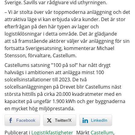
Sverige. Savills var rådgivare vid uthyrningen.
– Vi är stolta över vår toppmoderna anläggning och det
attraktiva läge vi kan erbjuda våra kunder. Det är stor
efterfrågan på den här typen av lager och
logistiklösningar i detta område. Det är glädjande
att så framstående aktörer väljer vår anläggning för sin
fortsatta Sverigesatsning, kommenterar Michael
Stensson, förvaltare, Castellum.
Castellums satsning ”100 på sol” har nått drygt
halvvägs i ambitionen att anlägga minst 100
solcellsinstallationer till 2023. De två
solcellsanläggningen på Drevet blir Castellums näst
största hittills på cirka 20.000 kvadratmeter med en
kapacitet på ungefär 1.900 kWh och ger byggnaderna
en mycket hög miljöprestanda.
Facebook
Twitter/X
LinkedIn
Publicerat i
Logistikfastigheter
Märkt
Castellum
,