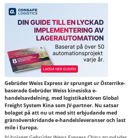
Gebrüder Weiss Express är sprunget ur Österrike-
baserade Gebrüder Weiss kinesiska e-
handelsavdelning, med logistikaktören Global
Freight System Kina som JV-partner. Nu satsar
bolaget på att nu ut med sitt erbjudande med
gränsöverskridande e-handelsleveranser och last
mile i Europa.
JV-bolaget Gebrüder Weiss Express China grundades