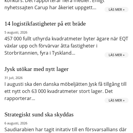
konkurs. Det rapporterar flera medier. Enligt
nyhetssajten Carup har åkeriet uppgett…
LÄS MER »
14 logistikfastigheter på ett bräde
5 augusti, 2026
457 000 fullt uthyrda kvadratmeter byter ägare när EQT
växlar upp och förvärvar åtta fastigheter i
Storbritannien, fyra i Tyskland…
LÄS MER »
Jysk utökar med nytt lager
31 juli, 2026
I augusti ska den danska möbeljätten Jysk få tillgång till
ett nytt och 63 000 kvadratmeter stort lager. Det
rapporterar…
LÄS MER »
Strategiskt sund ska skyddas
6 augusti, 2026
Saudiarabien har tagit initativ till en försvarsallians där