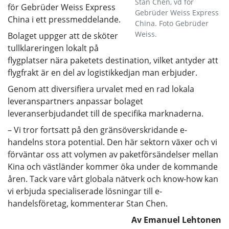
Stan Chen, vd för
för Gebrüder Weiss Express
Gebrüder Weiss Express
China i ett pressmeddelande.
China. Foto Gebrüder
Weiss.
Bolaget uppger att de sköter
tullklareringen lokalt på
flygplatser nära paketets destination, vilket antyder att
flygfrakt är en del av logistikkedjan man erbjuder.
Genom att diversifiera urvalet med en rad lokala
leveranspartners anpassar bolaget
leveranserbjudandet till de specifika marknaderna.
– Vi tror fortsatt på den gränsöverskridande e-
handelns stora potential. Den här sektorn växer och vi
förväntar oss att volymen av paketförsändelser mellan
Kina och västländer kommer öka under de kommande
åren. Tack vare vårt globala nätverk och know-how kan
vi erbjuda specialiserade lösningar till e-
handelsföretag, kommenterar Stan Chen.
Av Emanuel Lehtonen