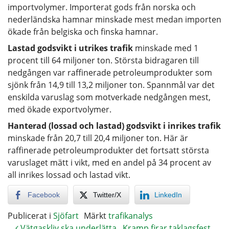
importvolymer. Importerat gods från norska och
nederländska hamnar minskade mest medan importen
ökade från belgiska och finska hamnar.
Lastad godsvikt i utrikes trafik
minskade med 1
procent till 64 miljoner ton. Största bidragaren till
nedgången var raffinerade petroleumprodukter som
sjönk från 14,9 till 13,2 miljoner ton. Spannmål var det
enskilda varuslag som motverkade nedgången mest,
med ökade exportvolymer.
Hanterad (lossad och lastad) godsvikt i inrikes trafik
minskade från 20,7 till 20,4 miljoner ton. Här är
raffinerade petroleumprodukter det fortsatt största
varuslaget mätt i vikt, med en andel på 34 procent av
all inrikes lossad och lastad vikt.
Facebook
Twitter/X
LinkedIn
Publicerat i
Sjöfart
Märkt
trafikanalys
Vätgaskliv ska underlätta
Kramp firar taklagsfest