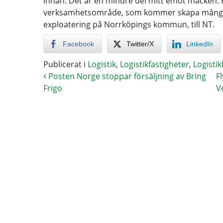
innan. Det är en mindre del mitt emot macken. Klin
verksamhetsområde, som kommer skapa många 
exploatering på Norrköpings kommun, till NT.
Facebook
Twitter/X
LinkedIn
Publicerat i
Logistik
,
Logistikfastigheter
,
Logisti
Posten Norge stoppar försäljning av Bring
F
Frigo
V