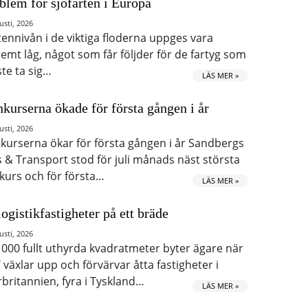
blem för sjöfarten i Europa
usti, 2026
tennivån i de viktiga floderna uppges vara
remt låg, något som får följder för de fartyg som
te ta sig…
LÄS MER »
kurserna ökade för första gången i år
usti, 2026
kurserna ökar för första gången i år Sandbergs
s & Transport stod för juli månads näst största
kurs och för första…
LÄS MER »
logistikfastigheter på ett bräde
usti, 2026
 000 fullt uthyrda kvadratmeter byter ägare när
 växlar upp och förvärvar åtta fastigheter i
rbritannien, fyra i Tyskland…
LÄS MER »