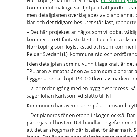
Norrköpings kommun vill skapa
ett stort logist
kommunfullmäktige sa i fjol ja till att jordbru
men detaljplanen överklagades av bland annat 
klar och det tidigare beslutet står fast, rapport
– Det här projektet är något som vi jobbat väldi
kommer bli ett fantastiskt stort och fint verks
Norrköping som logistikstad och som kommer få
Reidar Svedahl (L), kommunalråd och ordförande
I den detaljplan som nu vunnit laga kraft är d
TPL-aren Almroths är en av dem som planerar att f
bygger – de har köpt 190 000 kvm av marken i o
– Vi är redan igång med en bygglovsprocess. Så f
säger Johan Karlsson, vd Slättö till NT.
Kommunen har även planer på att omvandla ytte
– Det planeras för en etapp i skogen också. Dä
påbörjas till hösten. Det handlar ungefär om e
att det är skogsmark där istället för åkermark. 