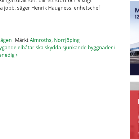
ga totalt sett blir ett stort och viktigt
jobb, säger Henrik Haugness, enhetschef
klägen
Märkt
Almroths
,
Norrjöping
lygande elbåtar ska skydda sjunkande byggnader i
enedig