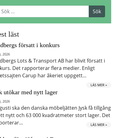
st läst
dbergs försatt i konkurs
i, 2026
dbergs Lots & Transport AB har blivit försatt i
kurs. Det rapporterar flera medier. Enligt
etssajten Carup har åkeriet uppgett…
LÄS MER »
k utökar med nytt lager
i, 2026
ugusti ska den danska möbeljätten Jysk få tillgång
 ett nytt och 63 000 kvadratmeter stort lager. Det
porterar…
LÄS MER »