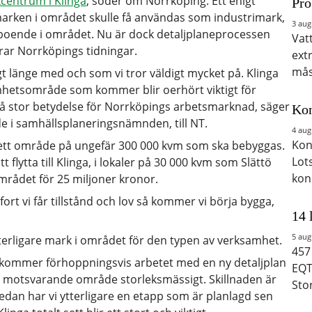
ikcentrum i Klinga
, söder om Norrköping. Ett enigt
Pro
ksmarken i området skulle få användas som industrimark,
3 aug
boende i området. Nu är dock detaljplaneprocessen
Vat
erar Norrköpings tidningar.
ext
mås
gt länge med och som vi tror väldigt mycket på. Klinga
amhetsområde som kommer blir oerhört viktigt för
 stor betydelse för Norrköpings arbetsmarknad, säger
Kon
 i samhällsplaneringsnämnden, till NT.
4 aug
Kon
et ett område på ungefär 300 000 kvm som ska bebyggas.
Lot
lytta till Klinga, i lokaler på 30 000 kvm som Slättö
kon
mrådet för 25 miljoner kronor.
ort vi får tillstånd och lov så kommer vi börja bygga,
14 
5 aug
rligare mark i området för den typen av verksamhet.
457
r kommer förhoppningsvis arbetet med en ny detaljplan
EQT
tt motsvarande område storleksmässigt. Skillnaden är
Sto
Sedan har vi ytterligare en etapp som är planlagd sen