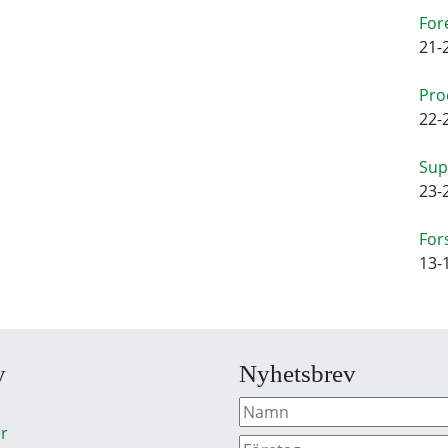
For
21-
Pro
22-
Sup
23-
For
13-
y
Nyhetsbrev
r