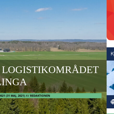
R LOGISTIKOMRÅDET
LINGA
2021
(31 MAJ, 2021)
AV
REDAKTIONEN