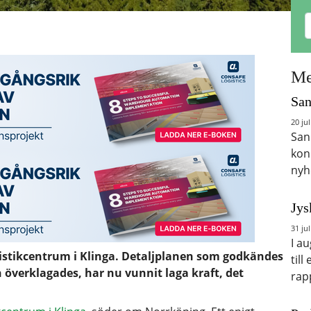
Me
San
20 jul
San
kon
nyh
Jys
31 jul
I a
ogistikcentrum i Klinga. Detaljplanen som godkändes
till
överklagades, har nu vunnit laga kraft, det
rap