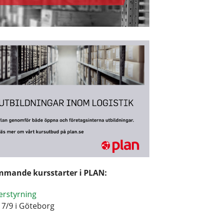
mande kursstarter i PLAN:
erstyrning
17/9 i Göteborg