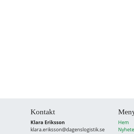
Kontakt
Men
Klara Eriksson
Hem
klara.eriksson@dagenslogistik.se
Nyhete