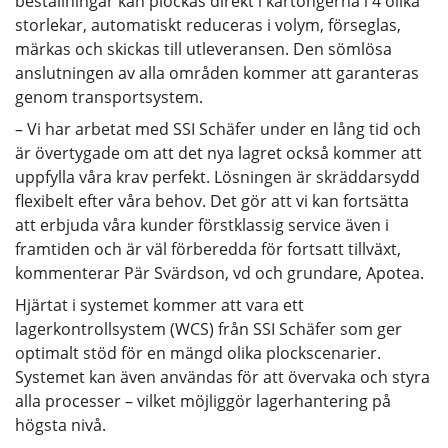
beställningar kan plockas direkt i kartongerna i 4 olika
storlekar, automatiskt reduceras i volym, förseglas,
märkas och skickas till utleveransen. Den sömlösa
anslutningen av alla områden kommer att garanteras
genom transportsystem.
– Vi har arbetat med SSI Schäfer under en lång tid och
är övertygade om att det nya lagret också kommer att
uppfylla våra krav perfekt. Lösningen är skräddarsydd
flexibelt efter våra behov. Det gör att vi kan fortsätta
att erbjuda våra kunder förstklassig service även i
framtiden och är väl förberedda för fortsatt tillväxt,
kommenterar Pär Svärdson, vd och grundare, Apotea.
Hjärtat i systemet kommer att vara ett
lagerkontrollsystem (WCS) från SSI Schäfer som ger
optimalt stöd för en mängd olika plockscenarier.
Systemet kan även användas för att övervaka och styra
alla processer – vilket möjliggör lagerhantering på
högsta nivå.