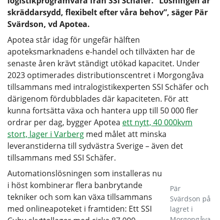
logistikprogramvara från SSI Schäfer. ”Lösningen är
skräddarsydd, flexibelt efter våra behov”, säger Pär
Svärdson, vd Apotea.
Apotea står idag för ungefär hälften
apoteksmarknadens e-handel och tillväxten har de
senaste åren krävt ständigt utökad kapacitet. Under
2023 optimerades distributionscentret i Morgongåva
tillsammans med intralogistikexperten SSI Schäfer och
därigenom fördubblades där kapaciteten. För att
kunna fortsätta växa och hantera upp till 50 000 fler
ordrar per dag, bygger Apotea
ett nytt, 40 000kvm
stort, lager i Varberg
med målet att minska
leveranstiderna till sydvästra Sverige – även det
tillsammans med SSI Schäfer.
Automationslösningen som installeras nu
i höst kombinerar flera banbrytande
Pär
tekniker och som kan växa tillsammans
Svärdson på
med onlineapoteket i framtiden: Ett SSI
lagret i
Morgongåva.