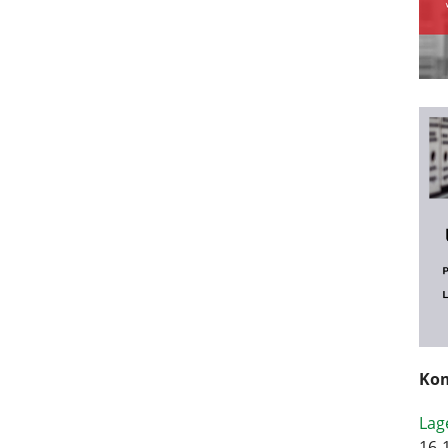
Kom
Lag
16-