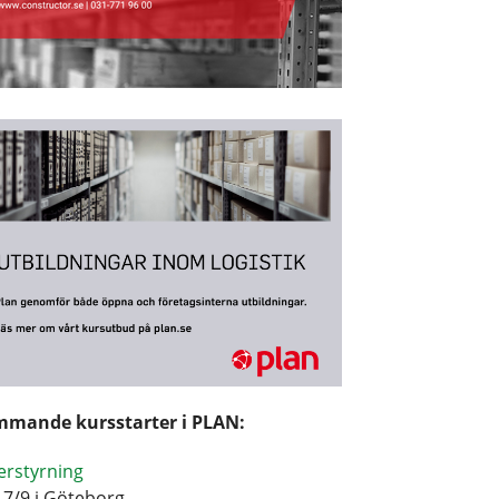
mande kursstarter i PLAN:
erstyrning
17/9 i Göteborg