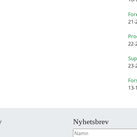
For
21-
Pro
22-
Sup
23-
For
13-
y
Nyhetsbrev