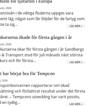
blem för sjöfarten i Europa
usti, 2026
tennivån i de viktiga floderna uppges vara
remt låg, något som får följder för de fartyg som
te ta sig…
LÄS MER »
kurserna ökade för första gången i år
usti, 2026
kurserna ökar för första gången i år Sandbergs
s & Transport stod för juli månads näst största
kurs och för första…
LÄS MER »
t har börjat bra för Tempcon
i, 2026
nsportkoncernen rapporterar om ökad
ättning och förbättrat resultat under det första
våret. – Tempcons utveckling har varit positiv,
 en tydlig…
LÄS MER »