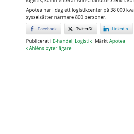
logistik, kommenterar Ann-Charlotte Stenkil, 
Apotea har i dag ett logistikcenter på 38 000 
sysselsätter närmare 800 personer.
Facebook
Twitter/X
LinkedIn
Publicerat i
E-handel
,
Logistik
Märkt
Apotea
Åhléns byter ägare