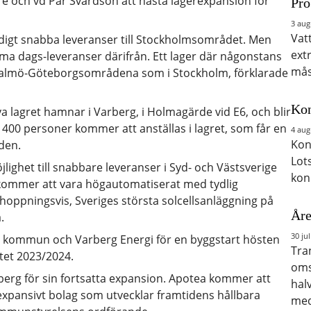
e och vd Pär Svärdson att nästa lagerexpansion för
Pro
3 aug
Vat
äldigt snabba leveranser till Stockholmsområdet. Men
ext
ma dags-leveranser därifrån. Ett lager där någonstans
mås
Malmö-Göteborgsområdena som i Stockholm, förklarade
Kon
 lagret hamnar i Varberg, i Holmagärde vid E6, och blir
400 personer kommer att anställas i lagret, som får en
4 aug
Kon
den.
Lot
lighet till snabbare leveranser i Syd- och Västsverige
kon
 kommer att vara högautomatiserat med tydlig
rhoppningsvis, Sveriges största solcellsanläggning på
Åre
.
30 jul
s kommun och Varberg Energi för en byggstart hösten
Tra
tet 2023/2024.
oms
arberg för sin fortsatta expansion. Apotea kommer att
hal
 expansivt bolag som utvecklar framtidens hållbara
med