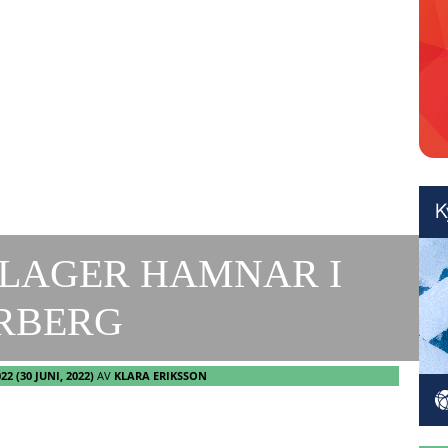
 LAGER HAMNAR I
RBERG
022
(30 JUNI, 2022)
AV
KLARA ERIKSSON