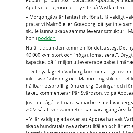
Redan i januari 2021 berättade Apoteas grundar
Apotea, blir genom en ny site på Västkusten.
– Morgongåva är fantastiskt för att få väldigt v
pratar vi Malmö eller Göteborg, då går inte sam
skulle kunna skapa samma leveransstruktur i 
han i
podden
.
Nu är tidpunkten kommen för detta steg. Det nya
40 000 kvm stort och ”högautomatiserat”. Drygt 
kapacitet på 1 miljon utlevererade paket i måna
– Det nya lagret i Varberg kommer att ge oss möj
inklusive Göteborg och Malmö. Logistikcentret
hållbarhetsprofil, gröna energilösningar och fö
taket, kommenterar Pär Svärdson, vd på Apotea
Just nu pågår ett nära samarbete med Varberg
2022 så att verksamheten kan vara igång årsskif
– Vi är väldigt glada över att Apotea har valt V
skapa hundratals nya arbetstillfällen och är ett