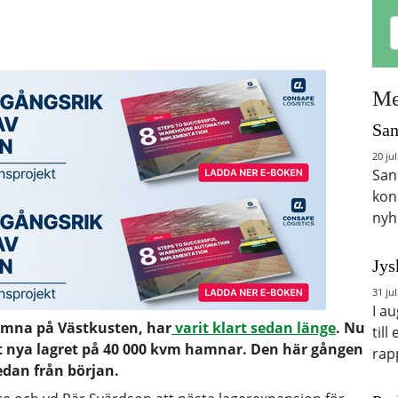
Me
San
20 jul
San
kon
nyh
Jys
31 jul
I a
amna på Västkusten, har
varit klart sedan länge
. Nu
till
det nya lagret på 40 000 kvm hamnar. Den här gången
rap
edan från början.