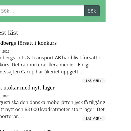
st läst
dbergs försatt i konkurs
i, 2026
dbergs Lots & Transport AB har blivit försatt i
kurs. Det rapporterar flera medier. Enligt
etssajten Carup har åkeriet uppgett…
LÄS MER »
k utökar med nytt lager
i, 2026
ugusti ska den danska möbeljätten Jysk få tillgång
 ett nytt och 63 000 kvadratmeter stort lager. Det
porterar…
LÄS MER »