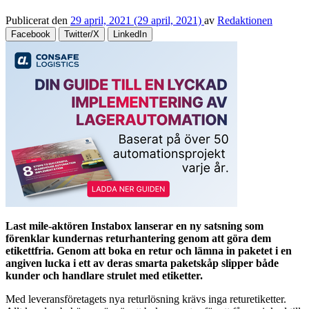
Publicerat den
29 april, 2021
(29 april, 2021)
av
Redaktionen
Facebook
Twitter/X
LinkedIn
Last mile-aktören Instabox lanserar en ny satsning som
förenklar kundernas returhantering genom att göra dem
etikettfria. Genom att boka en retur och lämna in paketet i en
angiven lucka i ett av deras smarta paketskåp slipper både
kunder och handlare strulet med etiketter.
Med leveransföretagets nya returlösning krävs inga returetiketter.