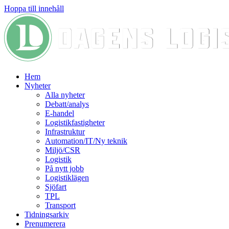
Hoppa till innehåll
Hem
Nyheter
Alla nyheter
Debatt/analys
E-handel
Logistikfastigheter
Infrastruktur
Automation/IT/Ny teknik
Miljö/CSR
Logistik
På nytt jobb
Logistiklägen
Sjöfart
TPL
Transport
Tidningsarkiv
Prenumerera