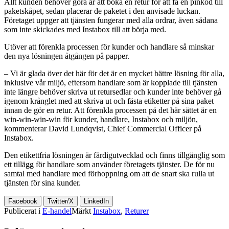
Allt kunden behöver göra är att boka en retur för att få en pinkod till
paketskåpet, sedan placerar de paketet i den anvisade luckan.
Företaget uppger att tjänsten fungerar med alla ordrar, även sådana
som inte skickades med Instabox till att börja med.
Utöver att förenkla processen för kunder och handlare så minskar
den nya lösningen åtgången på papper.
– Vi är glada över det här för det är en mycket bättre lösning för alla,
inklusive vår miljö, eftersom handlare som är kopplade till tjänsten
inte längre behöver skriva ut retursedlar och kunder inte behöver gå
igenom krånglet med att skriva ut och fästa etiketter på sina paket
innan de gör en retur. Att förenkla processen på det här sättet är en
win-win-win-win för kunder, handlare, Instabox och miljön,
kommenterar David Lundqvist, Chief Commercial Officer på
Instabox.
Den etikettfria lösningen är färdigutvecklad och finns tillgänglig som
ett tillägg för handlare som använder företagets tjänster. De för nu
samtal med handlare med förhoppning om att de snart ska rulla ut
tjänsten för sina kunder.
Facebook
Twitter/X
LinkedIn
Publicerat i
E-handel
Märkt
Instabox
,
Returer