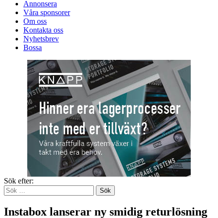
Annonsera
Våra sponsorer
Om oss
Kontakta oss
Nyhetsbrev
Bossa
Sök efter:
Instabox lanserar ny smidig returlösning