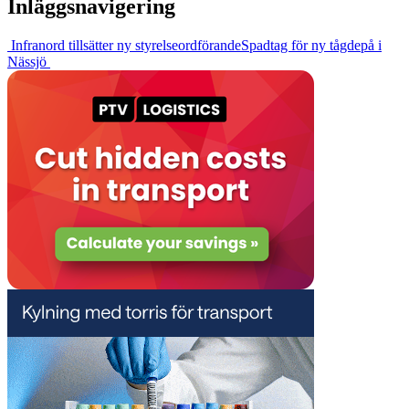
Inläggsnavigering
Infranord tillsätter ny styrelseordförande
Spadtag för ny tågdepå i
Nässjö