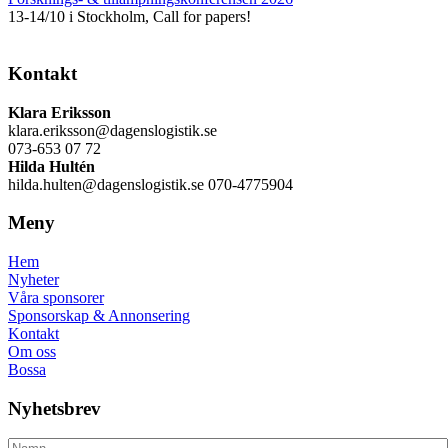
13-14/10 i Stockholm, Call for papers!
Kontakt
Klara Eriksson
klara.eriksson@dagenslogistik.se
073-653 07 72
Hilda Hultén
hilda.hulten@dagenslogistik.se 070-4775904
Meny
Hem
Nyheter
Våra sponsorer
Sponsorskap & Annonsering
Kontakt
Om oss
Bossa
Nyhetsbrev