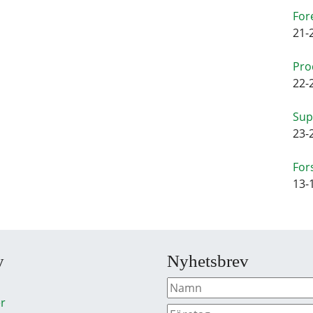
For
21-
Pro
22-
Sup
23-
For
13-
y
Nyhetsbrev
r