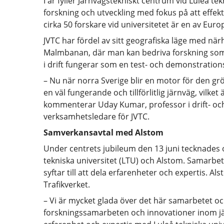
I år fyller Järnvägstekniskt centrum vid Luleå te
forskning och utveckling med fokus på att effekt
cirka 50 forskare vid universitetet är en av Eur
JVTC har fördel av sitt geografiska läge med n
Malmbanan, där man kan bedriva forskning som ef
i drift fungerar som en test- och demonstration
– Nu när norra Sverige blir en motor för den grö
en väl fungerande och tillförlitlig järnväg, vilke
kommenterar Uday Kumar, professor i drift- och 
verksamhetsledare för JVTC.
Samverkansavtal med Alstom
Under centrets jubileum den 13 juni tecknades 
tekniska universitet (LTU) och Alstom. Samarbet
syftar till att dela erfarenheter och expertis. A
Trafikverket.
– Vi är mycket glada över det här samarbetet oc
forskningssamarbeten och innovationer inom jä