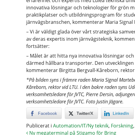
erfarenhet och expertis med Luleå tekniska univ
innovativa lösningar och teknologier för grön 
praktikplatser och utbildningsprogram för studen
järnvägsbranschen, kommenterar Maria Signal M
– Vi är väldigt glada över vårt strategiska samv
av deras expertis inom järnvägsteknik, kommente
fortsätter:
– Målet är att hitta nya innovativa lösningar o
därmed hållbara transporter. Den utvecklingen 
kommenterar Birgitta Bergvall-Kåreborn, rektor v
*På bilden syns i främre raden Maria Signal Martebo,
Kåreborn, rektor vid LTU. I den bakre raden syns Ud
verksamhetsledare för JVTC, Pierre Dersin, adjunge
verksamhetsledare för JVTC. Foto Justin Jägare.
Facebook
Twitter/X
LinkedIn
Publicerat i
Automation/IT/Ny teknik
,
Forskning
Ny megaterminal på Stigamo för Bring