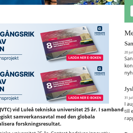
Me
San
20 jul
San
kon
nyh
Jys
31 jul
I a
JVTC) vid Luleå tekniska universitet 25 år. I samband
till
tegiskt samverkansavtal med den globala
rap
isera forskningsresultat.