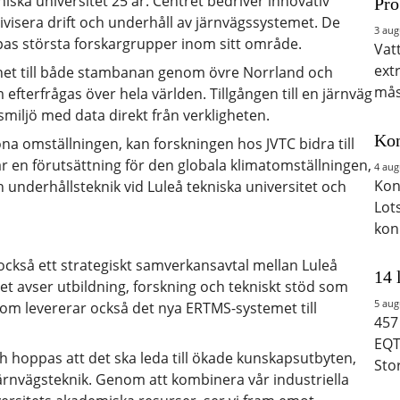
kniska universitet 25 år. Centret bedriver innovativ
Pro
ivisera drift och underhåll av järnvägssystemet. De
3 aug
opas största forskargrupper inom sitt område.
Vat
ext
ärhet till både stambanan genom övre Norrland och
mås
terfrågas över hela världen. Tillgången till en järnväg
smiljö med data direkt från verkligheten.
Kon
na omställningen, kan forskningen hos JVTC bidra till
t är en förutsättning för den globala klimatomställningen,
4 aug
Kon
underhållsteknik vid Luleå tekniska universitet och
Lot
kon
också ett strategiskt samverkansavtal mellan Luleå
14 
et avser utbildning, forskning och tekniskt stöd som
5 aug
lstom levererar också det nya ERTMS-systemet till
457
EQT
h hoppas att det ska leda till ökade kunskapsutbyten,
Sto
rnvägsteknik. Genom att kombinera vår industriella