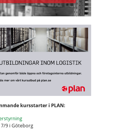
mande kursstarter i PLAN:
erstyrning
17/9 i Göteborg