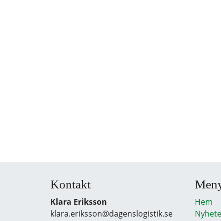
Kontakt
Men
Klara Eriksson
Hem
klara.eriksson@dagenslogistik.se
Nyhete