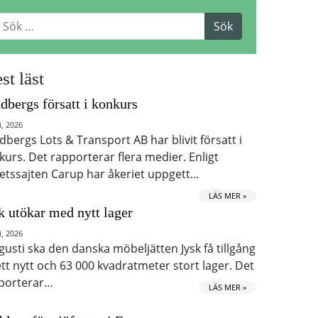
st läst
dbergs försatt i konkurs
i, 2026
dbergs Lots & Transport AB har blivit försatt i
kurs. Det rapporterar flera medier. Enligt
etssajten Carup har åkeriet uppgett…
LÄS MER »
k utökar med nytt lager
i, 2026
ugusti ska den danska möbeljätten Jysk få tillgång
 ett nytt och 63 000 kvadratmeter stort lager. Det
porterar…
LÄS MER »