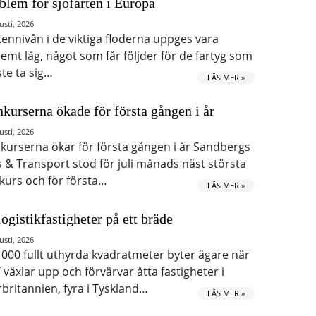
blem för sjöfarten i Europa
usti, 2026
tennivån i de viktiga floderna uppges vara
remt låg, något som får följder för de fartyg som
te ta sig…
LÄS MER »
kurserna ökade för första gången i år
usti, 2026
kurserna ökar för första gången i år Sandbergs
s & Transport stod för juli månads näst största
kurs och för första…
LÄS MER »
logistikfastigheter på ett bräde
usti, 2026
 000 fullt uthyrda kvadratmeter byter ägare när
 växlar upp och förvärvar åtta fastigheter i
rbritannien, fyra i Tyskland…
LÄS MER »