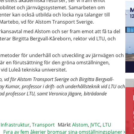
ersitets akademiska resurser, ser vi fram emot
mobilitet och järnvägssystemet. Samarbeten om
ter kan också utbilda och locka nya talanger till
artebo, vd för Alstom Transport Sverige.
erkansavtal med Alstom och ser fram emot att få ta del
rar Birgitta Bergvall-Kåreborn, rektor vid LTU, och
ch metoder för underhåll och utveckling av järnvägen och
är en förutsättning för den gröna omställningen,
id Luleå tekniska universitet.
 vd för Alstom Transport Sverige och Birgitta Bergvall-
ay Kumar, professor i drift- och underhållsteknik vid LTU och
rad professor LTU, samt Veronica Jägare, biträdande
,
Infrastruktur
,
Transport
Märkt
Alstom
,
JVTC
,
LTU
Fyra av fem åkerier bromsar sina omställningsplaner