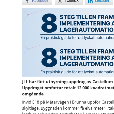
Facebook
Twitter/X
LinkedIn
JLL har fått uthyrningsuppdrag av Castellum 
Uppdraget omfattar totalt 12 000 kvadratmet
omgående.
Invid E18 på Mätarvägen i Brunna uppför Caste
skyltläge. Byggnaden kommer få elva meter i tak