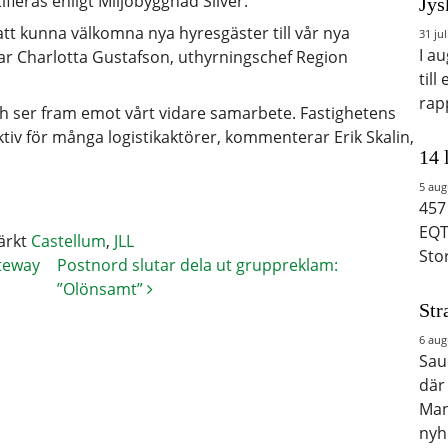
fieras enligt Miljöbyggnad Silver.
Jys
tt kunna välkomna nya hyresgäster till vår nya
31 jul
I a
ar Charlotta Gustafson, uthyrningschef Region
till
rap
och ser fram emot vårt vidare samarbete. Fastighetens
aktiv för många logistikaktörer, kommenterar Erik Skalin,
14 
5 aug
457
EQT
ärkt
Castellum
,
JLL
Sto
ateway
Postnord slutar dela ut gruppreklam:
”Olönsamt”
Str
6 aug
Saud
där
Man
nyh