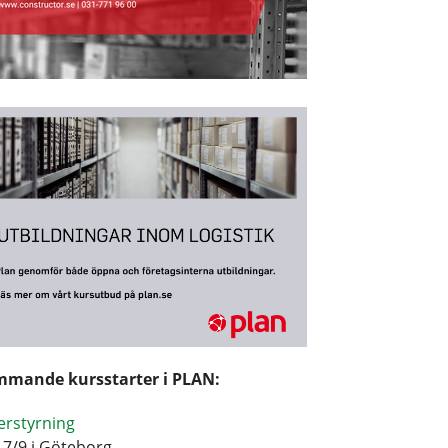
mande kursstarter i PLAN:
erstyrning
17/9 i Göteborg