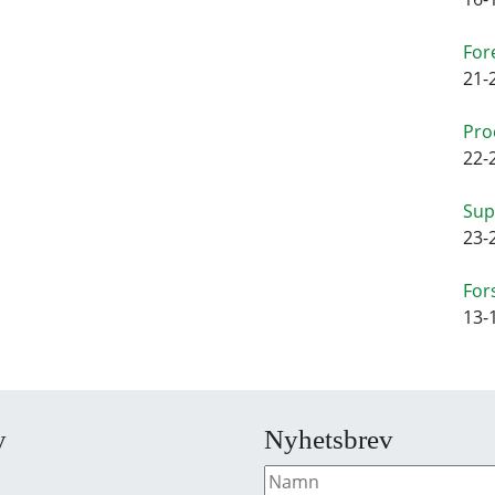
For
21-
Pro
22-
Sup
23-
For
13-
y
Nyhetsbrev