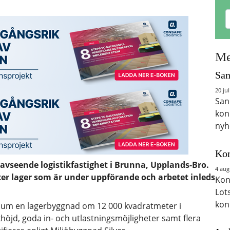
Me
San
20 jul
San
kon
nyh
Kon
avseende logistikfastighet i Brunna, Upplands-Bro.
4 aug
er lager som är under uppförande och arbetet inleds
Kon
Lot
kon
llum en lagerbyggnad om 12 000 kvadratmeter i
höjd, goda in- och utlastningsmöjligheter samt flera