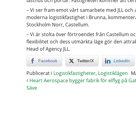
lasthus och portar. Fastigheten kommer att certi
– Vi ser fram emot vårt samarbete med JLL och a
moderna logistikfastighet i Brunna, kommenter
Stockholm Norr, Castellum.
– Vi är stolta över förtroendet från Castellum 
flexibilitet och dess utmärkta läge gör den attr
Head of Agency JLL.
Facebook
Twitter/X
LinkedIn
Publicerat i
Logistikfastigheter
,
Logistiklägen
M
Heart Aerospace bygger fabrik för elflyg på G
Säve