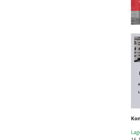
Kom
Lag
16-