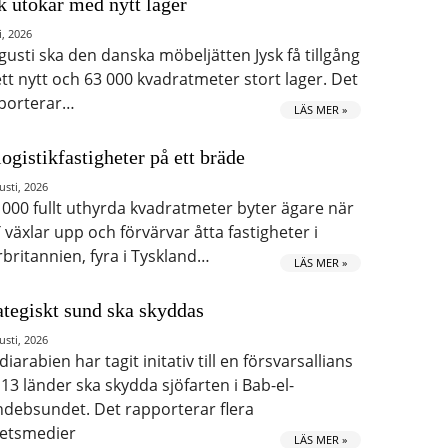
k utökar med nytt lager
i, 2026
ugusti ska den danska möbeljätten Jysk få tillgång
 ett nytt och 63 000 kvadratmeter stort lager. Det
porterar…
LÄS MER »
logistikfastigheter på ett bräde
usti, 2026
 000 fullt uthyrda kvadratmeter byter ägare när
 växlar upp och förvärvar åtta fastigheter i
rbritannien, fyra i Tyskland…
LÄS MER »
ategiskt sund ska skyddas
usti, 2026
iarabien har tagit initativ till en försvarsallians
 13 länder ska skydda sjöfarten i Bab-el-
debsundet. Det rapporterar flera
etsmedier
LÄS MER »