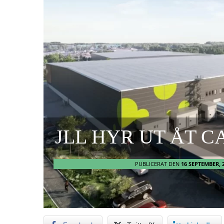
JLL HYR UT ÅT 
PUBLICERAT DEN
16 SEPTEMBER, 