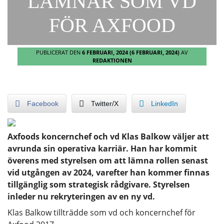
LÄMNAR SOM VD
FÖR AXFOOD
PUBLICERAT DEN
6 FEBRUARI, 2024
(6 FEBRUARI, 2024)
AV
REDAKTIONEN
Facebook
Twitter/X
LinkedIn
Axfoods koncernchef och vd Klas Balkow väljer att
avrunda sin operativa karriär. Han har kommit
överens med styrelsen om att lämna rollen senast
vid utgången av 2024, varefter han kommer finnas
tillgänglig som strategisk rådgivare. Styrelsen
inleder nu rekryteringen av en ny vd.
Klas Balkow tillträdde som vd och koncernchef för