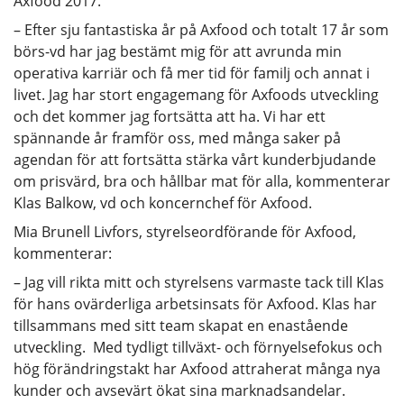
Axfood 2017.
– Efter sju fantastiska år på Axfood och totalt 17 år som
börs-vd har jag bestämt mig för att avrunda min
operativa karriär och få mer tid för familj och annat i
livet. Jag har stort engagemang för Axfoods utveckling
och det kommer jag fortsätta att ha. Vi har ett
spännande år framför oss, med många saker på
agendan för att fortsätta stärka vårt kunderbjudande
om prisvärd, bra och hållbar mat för alla, kommenterar
Klas Balkow, vd och koncernchef för Axfood.
Mia Brunell Livfors, styrelseordförande för Axfood,
kommenterar:
– Jag vill rikta mitt och styrelsens varmaste tack till Klas
för hans ovärderliga arbetsinsats för Axfood. Klas har
tillsammans med sitt team skapat en enastående
utveckling. Med tydligt tillväxt- och förnyelsefokus och
hög förändringstakt har Axfood attraherat många nya
kunder och avsevärt ökat sina marknadsandelar.