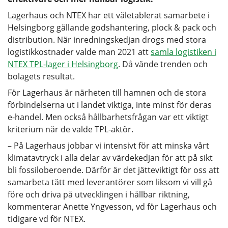
Lagerhaus och NTEX har ett väletablerat samarbete i
Helsingborg gällande godshantering, plock & pack och
distribution. När inredningskedjan drogs med stora
logistikkostnader valde man 2021 att
samla logistiken i
NTEX TPL-lager i Helsingborg
. Då vände trenden och
bolagets resultat.
För Lagerhaus är närheten till hamnen och de stora
förbindelserna ut i landet viktiga, inte minst för deras
e-handel. Men också hållbarhetsfrågan var ett viktigt
kriterium när de valde TPL-aktör.
– På Lagerhaus jobbar vi intensivt för att minska vårt
klimatavtryck i alla delar av värdekedjan för att på sikt
bli fossiloberoende. Därför är det jätteviktigt för oss att
samarbeta tätt med leverantörer som liksom vi vill gå
före och driva på utvecklingen i hållbar riktning,
kommenterar Anette Yngvesson, vd för Lagerhaus och
tidigare vd för NTEX.