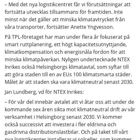
– Med det nya logistikcentret får vi förutsättningar att
fortsätta utvecklas tillsammans för framtiden. Inte
minst när det gäller att minska klimatavtrycket från
våra transporter, fortsätter Anette Yngvesson.
På TPL-företaget har man under flera år fokuserat på
smart ruttplanering, ett högt kapacitetsutnyttjande,
klimatkompensation och energisnåla fordon för att
minska klimatpåverkan. Nyligen undertecknade NTEX
Inrikes också Helsingborgs klimatavtal, som syftar till
att göra staden till en av EUs 100 klimatsmarta städer.
Målet är att staden ska vara klimatneutral senast 2030.
Jan Lundberg, vd för NTEX Inrikes:
– För vår del innebär avtalet att vi åtar oss att under de
kommande sex åren sikta mot klimatneutral drift av vår
verksamhet i Helsingborg senast 2030. Vi kommer
också successivt att investera i fler eldrivna och
gasdrivna distributionslastbilar. Och på taket till vårt
nya logistikcenter installerar vi solceller, som kommer