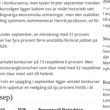
Jys
r i konkurserna, men tyvärr bryter september trenden
rsvågen ligger bakom oss är nivån historiskt sett
31 jul
I a
 långvariga ekonomiska utmaningar, men den stabilitet
till
 försiktig optimism, kommenterar Henrik Jacobsson, vd för
rap
r under september, en minskning med 31 procent
Str
er har fyra procent färre anställda förlorat jobbet på
024.
6 aug
Saud
där
v antalet konkurser på 13 respektive 6 procent. Men
Man
ch restaurangbranschen som ökar med med 52 respektive
nyh
m ökar mest sett till helåret.
rots en uppgång i september ligger antalet konkurser
Kon
trin uppvisar en nedgång på sju procent hittills i år.
4 aug
Kon
sep)
Lot
kon
024
2025
Procentuell förändring