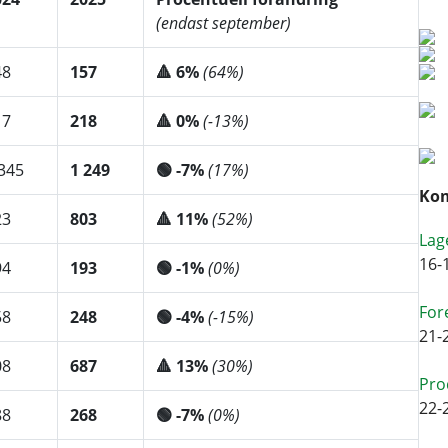
(endast september)
48
157
🔺 6%
(64%)
17
218
🔺 0%
(-13%)
345
1 249
🟢 -7%
(17%)
Kom
23
803
🔺 11%
(52%)
Lag
16-
94
193
🟢 -1%
(0%)
For
58
248
🟢 -4%
(-15%)
21-
08
687
🔺 13%
(30%)
Pro
22-
88
268
🟢 -7%
(0%)