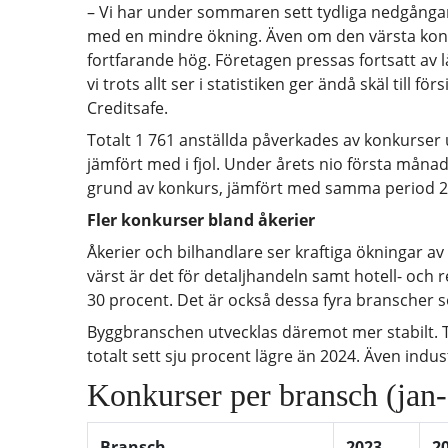
– Vi har under sommaren sett tydliga nedgånga
med en mindre ökning. Även om den värsta konku
fortfarande hög. Företagen pressas fortsatt av
vi trots allt ser i statistiken ger ändå skäl till
Creditsafe.
Totalt 1 761 anställda påverkades av konkurse
jämfört med i fjol. Under årets nio första månad
grund av konkurs, jämfört med samma period 2
Fler konkurser bland åkerier
Åkerier och bilhandlare ser kraftiga ökningar a
värst är det för detaljhandeln samt hotell- o
30 procent. Det är också dessa fyra branscher so
Byggbranschen utvecklas däremot mer stabilt. T
totalt sett sju procent lägre än 2024. Även indus
Konkurser per bransch (jan-
Bransch
2023
2