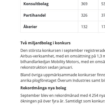
Konsultbolag
369
5
Partihandel
326
3
Åkerier
132
1
Två miljardbolag i konkurs
Den största konkursen i september registrerade
Airbus-verksamhet, med en omsättning på 1,3 mil
bilhandlarkedjan Mobility Motors, med en omsätt
rekonstruktion sedan januari.
Bland övriga uppmärksammade konkurser finns T
anrika plogföretaget Överum Industries samt bil
Rekordmånga nya bolag
September blev en rekordmånad med 4 254 nya ak
ökningen på över fyra år. Samtidigt som konkurs