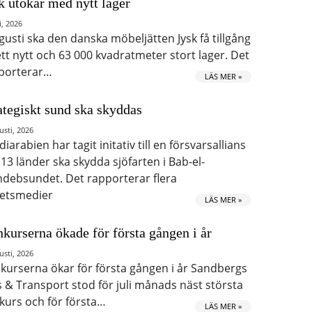
k utökar med nytt lager
i, 2026
ugusti ska den danska möbeljätten Jysk få tillgång
 ett nytt och 63 000 kvadratmeter stort lager. Det
porterar…
LÄS MER »
ategiskt sund ska skyddas
usti, 2026
iarabien har tagit initativ till en försvarsallians
 13 länder ska skydda sjöfarten i Bab-el-
debsundet. Det rapporterar flera
etsmedier
LÄS MER »
kurserna ökade för första gången i år
usti, 2026
kurserna ökar för första gången i år Sandbergs
s & Transport stod för juli månads näst största
kurs och för första…
LÄS MER »