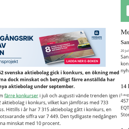
Me
San
20 jul
San
kon
nyh
62 svenska aktiebolag gick i konkurs, en ökning med
erna dock minskat och betydligt färre anställda har
14 
nya aktiebolag under september.
om
färre konkurser
i juli och augusti vände trenden igen i
5 aug
457
ktiebolag i konkurs, vilket kan jämföras med 733
EQT
Hittills i år har 7 315 aktiebolag gått i konkurs, en
Sto
tsvarande siffra var 7 449. Den tydligaste nedgången
rna minskat med 10 procent.