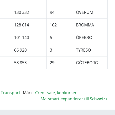
130 332
94
ÖVERUM
128 614
162
BROMMA
101 140
5
ÖREBRO
66 920
3
TYRESÖ
58 853
29
GÖTEBORG
,
Transport
Märkt
Creditsafe
,
konkurser
Matsmart expanderar till Schweiz