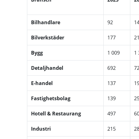
Bilhandlare
92
1
Bilverkstäder
177
2
Bygg
1 009
1 
Detaljhandel
692
7
E-handel
137
1
Fastighetsbolag
139
2
Hotell & Restaurang
497
6
Industri
215
2