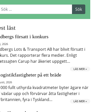
st läst
dbergs försatt i konkurs
i, 2026
dbergs Lots & Transport AB har blivit försatt i
kurs. Det rapporterar flera medier. Enligt
etssajten Carup har åkeriet uppgett…
LÄS MER »
logistikfastigheter på ett bräde
usti, 2026
 000 fullt uthyrda kvadratmeter byter ägare när
 växlar upp och förvärvar åtta fastigheter i
rbritannien, fyra i Tyskland…
LÄS MER »