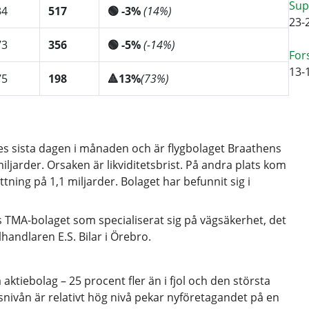
Sup
34
517
🟢 -3%
(14%)
23-
73
356
🟢 -5%
(-14%)
For
13-
75
198
🔺13%
(73%)
s sista dagen i månaden och är flygbolaget Braathens
jarder. Orsaken är likviditetsbrist. På andra plats kom
ning på 1,1 miljarder. Bolaget har befunnit sig i
MA-bolaget som specialiserat sig på vägsäkerhet, det
handlaren E.S. Bilar i Örebro.
tiebolag – 25 procent fler än i fjol och den största
nivån är relativt hög nivå pekar nyföretagandet på en