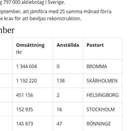
g 797 000 aktiebolag i Sverige.
i september, att jämföra med 25 samma månad förra
re krav för att beviljas rekonstruktion.
mber
Omsättning
Anställda
Postort
tkr
1 344 604
0
BROMMA
1 192 220
138
SKÄRHOLMEN
451 156
2
HELSINGBORG
152 935
16
STOCKHOLM
145 873
47
RÖNNINGE