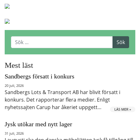
Mest läst
Sandbergs försatt i konkurs
20 juli, 2026
Sandbergs Lots & Transport AB har blivit försatt i
konkurs. Det rapporterar flera medier. Enligt
nyhetssajten Carup har åkeriet uppgett…
LÄS MER »
Jysk utökar med nytt lager
31 juli, 2026
I augusti ska den danska möbeljätten Jysk få tillgång till