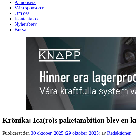
Annonsera
Våra sponsorer
Om oss
Kontakta oss
Nyhetsbrev
Bossa
Krönika: Ica(ro)s paketambition blev en 
Publicerat den
30 oktober, 2025
(29 oktober, 2025)
av
Redaktionen