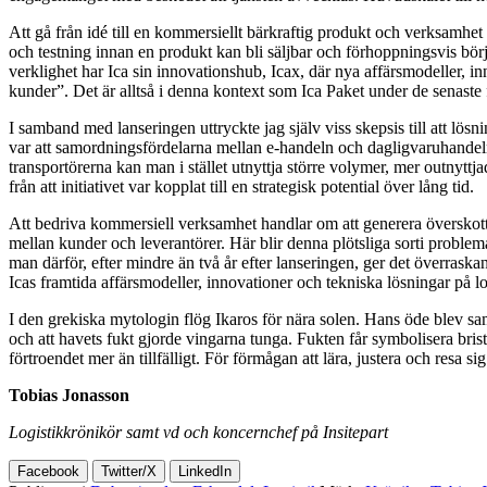
Att gå från idé till en kommersiellt bärkraftig produkt och verksamhe
och testning innan en produkt kan bli säljbar och förhoppningsvis börja 
verklighet har Ica sin innovationshub, Icax, där nya affärsmodeller, i
kunder”. Det är alltså i denna kontext som Ica Paket under de senaste f
I samband med lanseringen uttryckte jag själv viss skepsis till att lös
var att samordningsfördelarna mellan e-handeln och dagligvaruhandeln
transportörerna kan man i stället utnyttja större volymer, mer outnyttja
från att initiativet var kopplat till en strategisk potential över lång tid.
Att bedriva kommersiell verksamhet handlar om att generera överskott. 
mellan kunder och leverantörer. Här blir denna plötsliga sorti problema
man därför, efter mindre än två år efter lanseringen, ger det överraska
Icas framtida affärsmodeller, innovationer och tekniska lösningar på l
I den grekiska mytologin flög Ikaros för nära solen. Hans öde blev sam
och att havets fukt gjorde vingarna tunga. Fukten får symbolisera brist
förtroendet mer än tillfälligt. För förmågan att lära, justera och resa 
Tobias Jonasson
Logistikkrönikör samt vd och koncernchef på Insitepart
Facebook
Twitter/X
LinkedIn