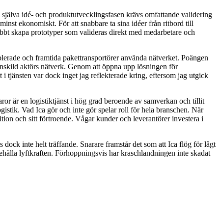
m själva idé- och produktutvecklingsfasen krävs omfattande validering
inst ekonomiskt. För att snabbare ta sina idéer från ritbord till
snabbt skapa prototyper som valideras direkt med medarbetare och
 etablerade och framtida pakettransportörer använda nätverket. Poängen
enskild aktörs nätverk. Genom att öppna upp lösningen för
 i tjänsten var dock inget jag reflekterade kring, eftersom jag utgick
or är en logistiktjänst i hög grad beroende av samverkan och tillit
gistik. Vad Ica gör och inte gör spelar roll för hela branschen. När
ition och sitt förtroende. Vågar kunder och leverantörer investera i
ock inte helt träffande. Snarare framstår det som att Ica flög för lågt
ibehålla lyftkraften. Förhoppningsvis har kraschlandningen inte skadat