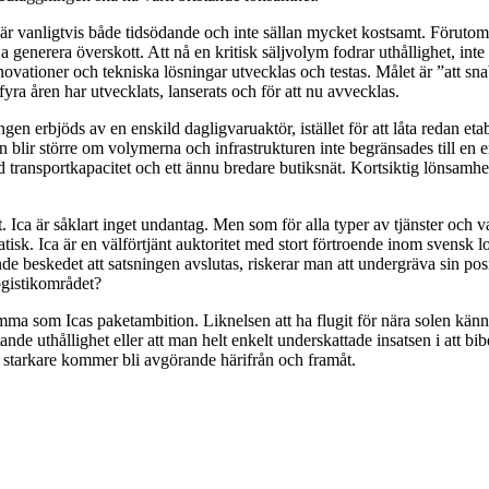
t är vanligtvis både tidsödande och inte sällan mycket kostsamt. Föruto
generera överskott. Att nå en kritisk säljvolym fodrar uthållighet, inte m
nnovationer och tekniska lösningar utvecklas och testas. Målet är ”att 
yra åren har utvecklats, lanserats och för att nu avvecklas.
ningen erbjöds av en enskild dagligvaruaktör, istället för att låta redan
 blir större om volymerna och infrastrukturen inte begränsades till en 
d transportkapacitet och ett ännu bredare butiksnät. Kortsiktig lönsamhet
Ica är såklart inget undantag. Men som för alla typer av tjänster och var
tisk. Ica är en välförtjänt auktoritet med stort förtroende inom svensk lo
nde beskedet att satsningen avslutas, riskerar man att undergräva sin pos
ogistikområdet?
ma som Icas paketambition. Liknelsen att ha flugit för nära solen känns d
ande uthållighet eller att man helt enkelt underskattade insatsen i att b
sig starkare kommer bli avgörande härifrån och framåt.