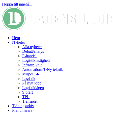
Hoppa till innehåll
Hem
Nyheter
Alla nyheter
Debatt/analys
E-handel
Logistikfastigheter
Infrastruktur
Automation/IT/Ny teknik
Miljö/CSR
Logistik
På nytt jobb
Logistiklägen
Sjöfart
TPL
Transport
Tidningsarkiv
Prenumerera