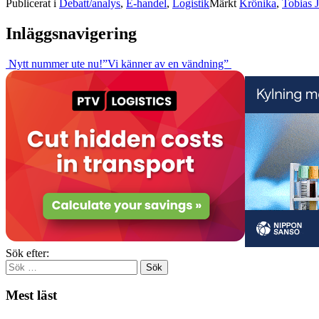
Publicerat i
Debatt/analys
,
E-handel
,
Logistik
Märkt
Krönika
,
Tobias 
Inläggsnavigering
Nytt nummer ute nu!
”Vi känner av en vändning”
Sök efter:
Mest läst