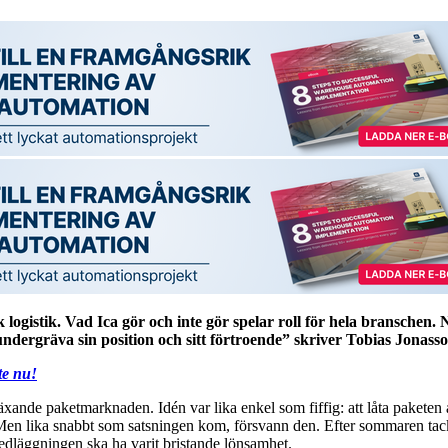
 logistik. Vad Ica gör och inte gör spelar roll för hela branschen. 
ndergräva sin position och sitt förtroende” skriver Tobias Jonasso
te nu!
äxande paketmarknaden. Idén var lika enkel som fiffig: att låta paketen
a. Men lika snabbt som satsningen kom, försvann den. Efter sommaren tac
edläggningen ska ha varit bristande lönsamhet.