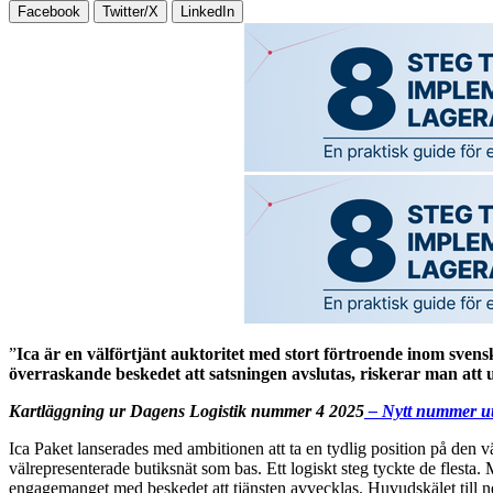
Facebook
Twitter/X
LinkedIn
”
Ica är en välförtjänt auktoritet med stort förtroende inom svensk
överraskande beskedet att satsningen avslutas, riskerar man att u
Kartläggning ur Dagens Logistik nummer 4 2025
– Nytt nummer u
Ica Paket lanserades med ambitionen att ta en tydlig position på den v
välrepresenterade butiksnät som bas. Ett logiskt steg tyckte de flest
engagemanget med beskedet att tjänsten avvecklas. Huvudskälet till n