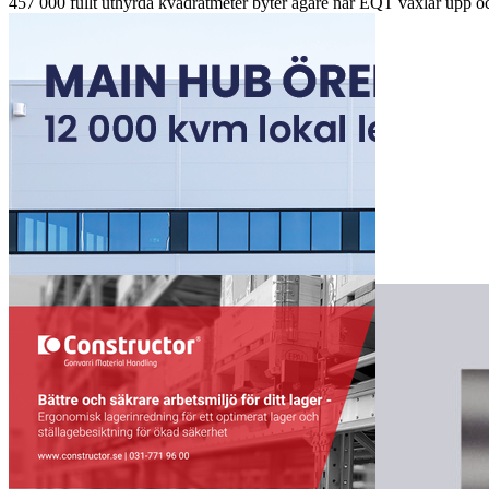
457 000 fullt uthyrda kvadratmeter byter ägare när EQT växlar upp och