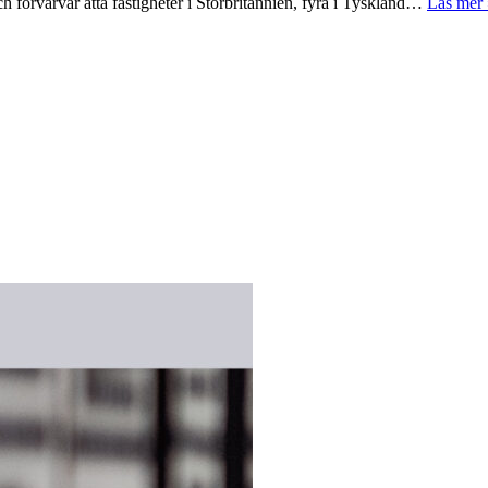
 förvärvar åtta fastigheter i Storbritannien, fyra i Tyskland…
Läs mer 