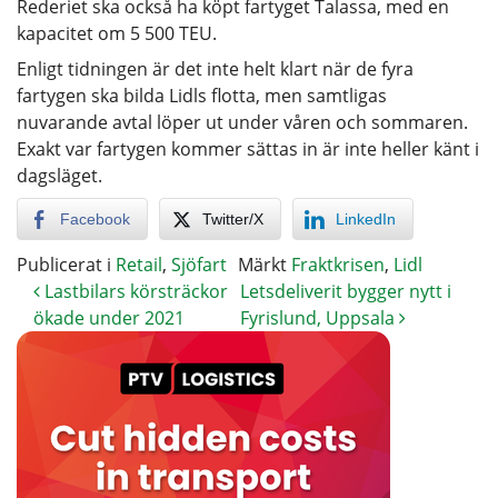
Rederiet ska också ha köpt fartyget Talassa, med en
kapacitet om 5 500 TEU.
Enligt tidningen är det inte helt klart när de fyra
fartygen ska bilda Lidls flotta, men samtligas
nuvarande avtal löper ut under våren och sommaren.
Exakt var fartygen kommer sättas in är inte heller känt i
dagsläget.
Facebook
Twitter/X
LinkedIn
Publicerat i
Retail
,
Sjöfart
Märkt
Fraktkrisen
,
Lidl
Lastbilars körsträckor
Letsdeliverit bygger nytt i
ökade under 2021
Fyrislund, Uppsala