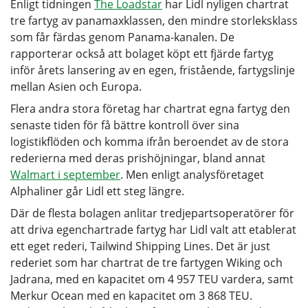
Enligt tidningen
The Loadstar
har Lidl nyligen chartrat
tre fartyg av panamaxklassen, den mindre storleksklass
som får färdas genom Panama-kanalen. De
rapporterar också att bolaget köpt ett fjärde fartyg
inför årets lansering av en egen, fristående, fartygslinje
mellan Asien och Europa.
Flera andra stora företag har chartrat egna fartyg den
senaste tiden för få bättre kontroll över sina
logistikflöden och komma ifrån beroendet av de stora
rederierna med deras prishöjningar, bland annat
Walmart i september
. Men enligt analysföretaget
Alphaliner går Lidl ett steg längre.
Där de flesta bolagen anlitar tredjepartsoperatörer för
att driva egenchartrade fartyg har Lidl valt att etablerat
ett eget rederi, Tailwind Shipping Lines. Det är just
rederiet som har chartrat de tre fartygen Wiking och
Jadrana, med en kapacitet om 4 957 TEU vardera, samt
Merkur Ocean med en kapacitet om 3 868 TEU.